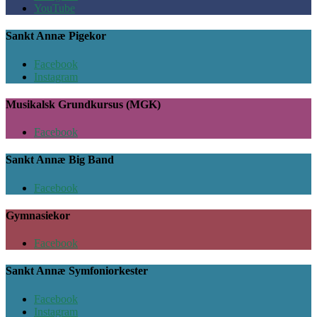
YouTube
Sankt Annæ Pigekor
Facebook
Instagram
Musikalsk Grundkursus (MGK)
Facebook
Sankt Annæ Big Band
Facebook
Gymnasiekor
Facebook
Sankt Annæ Symfoniorkester
Facebook
Instagram