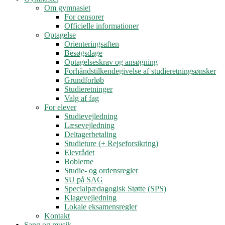
Om gymnasiet
For censorer
Officielle informationer
Optagelse
Orienteringsaften
Besøgsdage
Optagelseskrav og ansøgning
Forhåndstilkendegivelse af studieretningsønsker
Grundforløb
Studieretninger
Valg af fag
For elever
Studievejledning
Læsevejledning
Deltagerbetaling
Studieture (+ Rejseforsikring)
Elevrådet
Boblerne
Studie- og ordensregler
SU på SAG
Specialpædagogisk Støtte (SPS)
Klagevejledning
Lokale eksamensregler
Kontakt
Sang og musik