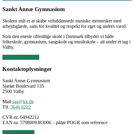
Sankt Annæ Gymnasium
Skolens mål er at skabe veluddannede musiske mennesker med
arbejdsglæde, sans for kvalitet og respekt for eget og andres værd.
Som den eneste offentlige skole i Danmark tilbyder vi både
folkeskole, gymnasium, sangskole og musikskole – alt under ét tag i
Valby.
Læs mere om SAG
Kontaktoplysninger
Sankt Annæ Gymnasium
Sjælør Boulevard 135
2500 Valby
Mail
sag@kk.dk
Tlf.
3646 6222
CVR-nr. 64942212
EAN-nr. 5798009383006 – påfør POGR som reference
Andre afdelinger