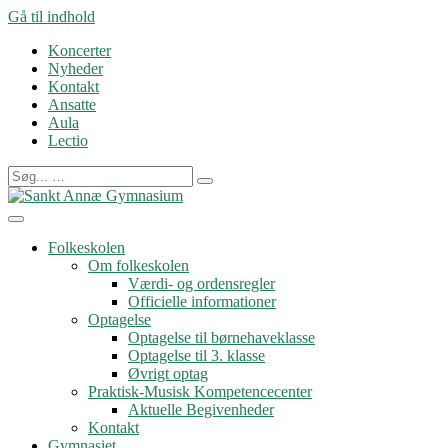
Gå til indhold
Koncerter
Nyheder
Kontakt
Ansatte
Aula
Lectio
Folkeskolen
Om folkeskolen
Værdi- og ordensregler
Officielle informationer
Optagelse
Optagelse til børnehaveklasse
Optagelse til 3. klasse
Øvrigt optag
Praktisk-Musisk Kompetencecenter
Aktuelle Begivenheder
Kontakt
Gymnasiet