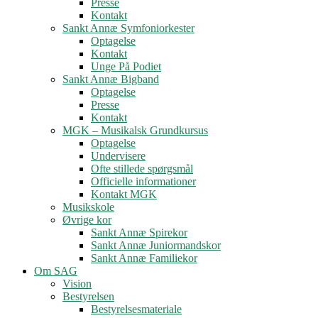
Presse
Kontakt
Sankt Annæ Symfoniorkester
Optagelse
Kontakt
Unge På Podiet
Sankt Annæ Bigband
Optagelse
Presse
Kontakt
MGK – Musikalsk Grundkursus
Optagelse
Undervisere
Ofte stillede spørgsmål
Officielle informationer
Kontakt MGK
Musikskole
Øvrige kor
Sankt Annæ Spirekor
Sankt Annæ Juniormandskor
Sankt Annæ Familiekor
Om SAG
Vision
Bestyrelsen
Bestyrelsesmateriale