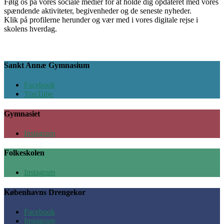
Følg os på vores sociale medier for at holde dig opdateret med vores
spændende aktiviteter, begivenheder og de seneste nyheder.
Klik på profilerne herunder og vær med i vores digitale rejse i
skolens hverdag.
Sankt Annæ Gymnasium
Facebook
YouTube
Gymnasiet
Instagram
Folkeskolen
Instagram
Københavns Drengekor
Facebook
Instagram