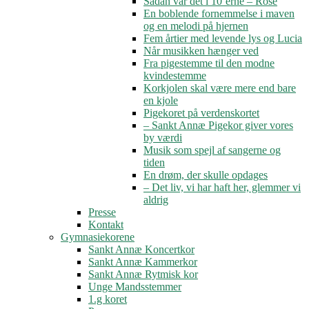
Sådan var det i 10’erne – Rose
En boblende fornemmelse i maven
og en melodi på hjernen
Fem årtier med levende lys og Lucia
Når musikken hænger ved
Fra pigestemme til den modne
kvindestemme
Korkjolen skal være mere end bare
en kjole
Pigekoret på verdenskortet
– Sankt Annæ Pigekor giver vores
by værdi
Musik som spejl af sangerne og
tiden
En drøm, der skulle opdages
– Det liv, vi har haft her, glemmer vi
aldrig
Presse
Kontakt
Gymnasiekorene
Sankt Annæ Koncertkor
Sankt Annæ Kammerkor
Sankt Annæ Rytmisk kor
Unge Mandsstemmer
1.g koret