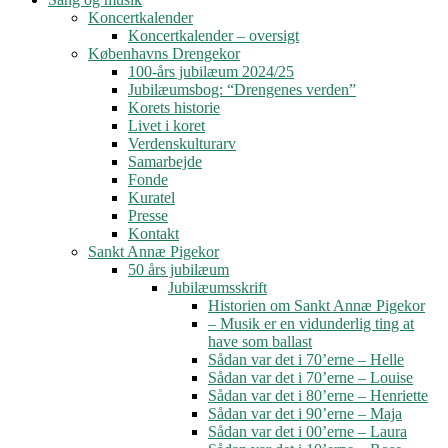
Koncertkalender
Koncertkalender – oversigt
Københavns Drengekor
100-års jubilæum 2024/25
Jubilæumsbog: “Drengenes verden”
Korets historie
Livet i koret
Verdenskulturarv
Samarbejde
Fonde
Kuratel
Presse
Kontakt
Sankt Annæ Pigekor
50 års jubilæum
Jubilæumsskrift
Historien om Sankt Annæ Pigekor
– Musik er en vidunderlig ting at
have som ballast
Sådan var det i 70’erne – Helle
Sådan var det i 70’erne – Louise
Sådan var det i 80’erne – Henriette
Sådan var det i 90’erne – Maja
Sådan var det i 00’erne – Laura