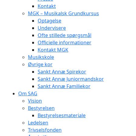
Kontakt
MGK – Musikalsk Grundkursus
Optagelse
Undervisere
Ofte stillede spørgsmål
Officielle informationer
Kontakt MGK
Musikskole
Øvrige kor
Sankt Annæ Spirekor
Sankt Annæ Juniormandskor
Sankt Annæ Familiekor
Om SAG
Vision
Bestyrelsen
Bestyrelsesmateriale
Ledelsen
Trivselsfonden