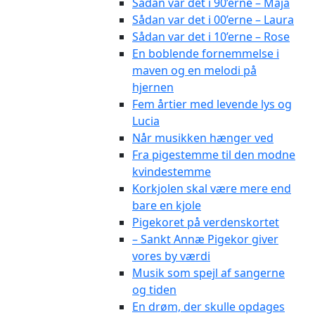
Sådan var det i 90’erne – Maja
Sådan var det i 00’erne – Laura
Sådan var det i 10’erne – Rose
En boblende fornemmelse i
maven og en melodi på
hjernen
Fem årtier med levende lys og
Lucia
Når musikken hænger ved
Fra pigestemme til den modne
kvindestemme
Korkjolen skal være mere end
bare en kjole
Pigekoret på verdenskortet
– Sankt Annæ Pigekor giver
vores by værdi
Musik som spejl af sangerne
og tiden
En drøm, der skulle opdages