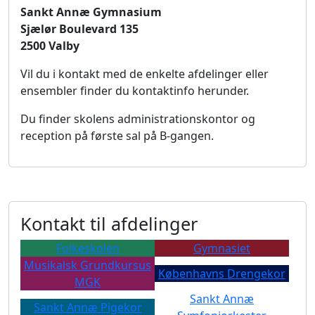
Sankt Annæ Gymnasium
Sjælør Boulevard 135
2500 Valby
Vil du i kontakt med de enkelte afdelinger eller
ensembler finder du kontaktinfo herunder.
Du finder skolens administrationskontor og
reception på første sal på B-gangen.
Kontakt til afdelinger
Folkeskolen
Gymnasiet
Musikalsk Grundkursus
Københavns Drengekor
MGK
Sankt Annæ
Sankt Annæ Pigekor