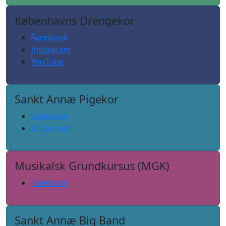
Københavns Drengekor
Facebook
Instagram
YouTube
Sankt Annæ Pigekor
Facebook
Instagram
Musikalsk Grundkursus (MGK)
Facebook
Sankt Annæ Big Band