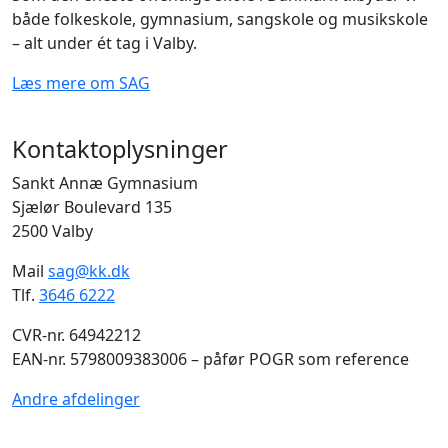
både folkeskole, gymnasium, sangskole og musikskole
– alt under ét tag i Valby.
Læs mere om SAG
Kontaktoplysninger
Sankt Annæ Gymnasium
Sjælør Boulevard 135
2500 Valby
Mail
sag@kk.dk
Tlf.
3646 6222
CVR-nr. 64942212
EAN-nr. 5798009383006 – påfør POGR som reference
Andre afdelinger