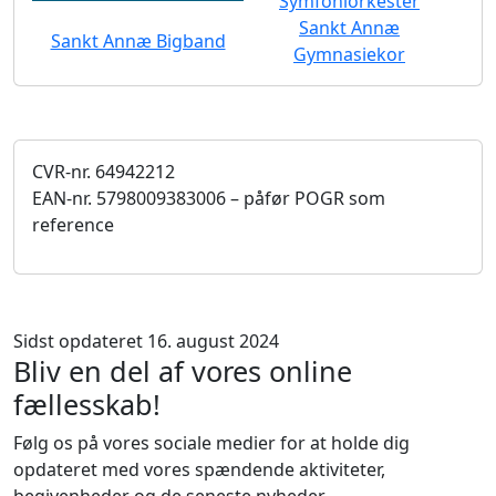
Symfoniorkester
Sankt Annæ
Sankt Annæ Bigband
Gymnasiekor
CVR-nr. 64942212
EAN-nr. 5798009383006 – påfør POGR som
reference
Sidst opdateret 16. august 2024
Bliv en del af vores online
fællesskab!
Følg os på vores sociale medier for at holde dig
opdateret med vores spændende aktiviteter,
begivenheder og de seneste nyheder.