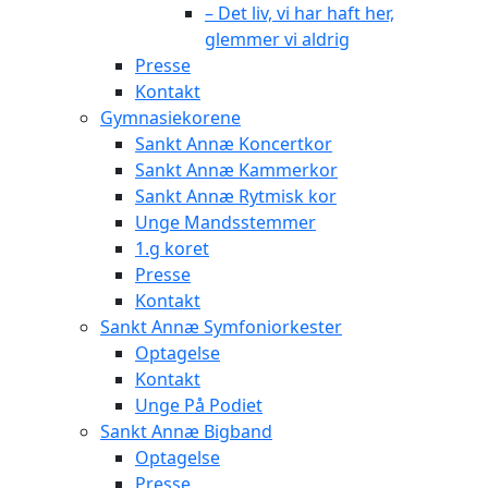
– Det liv, vi har haft her,
glemmer vi aldrig
Presse
Kontakt
Gymnasiekorene
Sankt Annæ Koncertkor
Sankt Annæ Kammerkor
Sankt Annæ Rytmisk kor
Unge Mandsstemmer
1.g koret
Presse
Kontakt
Sankt Annæ Symfoniorkester
Optagelse
Kontakt
Unge På Podiet
Sankt Annæ Bigband
Optagelse
Presse