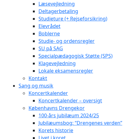
Læsevejledning
Deltagerbetaling
Studieture (+ Rejseforsikring)
Elevrådet
Boblerne
Studie- og ordensregler
SU på SAG
Specialpædagogisk Støtte (SPS)
Klagevejledning
Lokale eksamensregler
Kontakt
Sang og musik
Koncertkalender
Koncertkalender – oversigt
Københavns Drengekor
100-års jubilæum 2024/25
Jubilæumsbog: “Drengenes verden”
Korets historie
Livet i koret