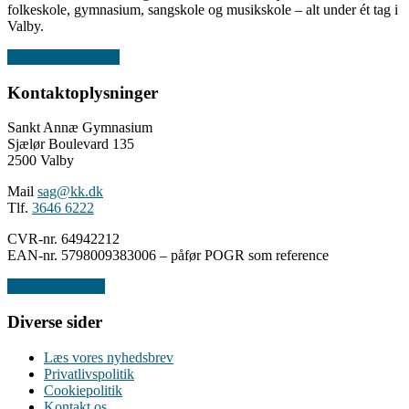
folkeskole, gymnasium, sangskole og musikskole – alt under ét tag i
Valby.
Læs mere om SAG
Kontaktoplysninger
Sankt Annæ Gymnasium
Sjælør Boulevard 135
2500 Valby
Mail
sag@kk.dk
Tlf.
3646 6222
CVR-nr. 64942212
EAN-nr. 5798009383006 – påfør POGR som reference
Andre afdelinger
Diverse sider
Læs vores nyhedsbrev
Privatlivspolitik
Cookiepolitik
Kontakt os