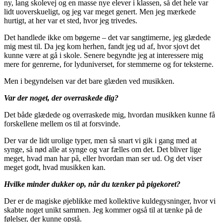
ny, lang skolevej og en masse nye elever i klassen, så det hele var
lidt uoverskueligt, og jeg var meget genert. Men jeg mærkede
hurtigt, at her var et sted, hvor jeg trivedes.
Det handlede ikke om bøgerne – det var sangtimerne, jeg glædede
mig mest til. Da jeg kom herhen, fandt jeg ud af, hvor sjovt det
kunne være at gå i skole. Senere begyndte jeg at interessere mig
mere for genrerne, for lyduniverset, for stemmerne og for teksterne.
Men i begyndelsen var det bare glæden ved musikken.
Var der noget, der overraskede dig?
Det både glædede og overraskede mig, hvordan musikken kunne få
forskellene mellem os til at forsvinde.
Der var de lidt urolige typer, men så snart vi gik i gang med at
synge, så nød alle at synge og var fælles om det. Det bliver lige
meget, hvad man har på, eller hvordan man ser ud. Og det viser
meget godt, hvad musikken kan.
Hvilke minder dukker op, når du tænker på pigekoret?
Der er de magiske øjeblikke med kollektive kuldegysninger, hvor vi
skabte noget unikt sammen. Jeg kommer også til at tænke på de
følelser, der kunne opstå.