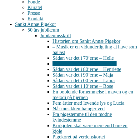
Fonde
Kuratel
Presse
Kontakt
Sankt Annæ Pigekor
50 års jubilæum
Jubilæumsskrift
Historien om Sankt Annæ Pigekor
– Musik er en vidunderlig ting at have som
ballast
Sådan var det i 70’erne – Helle
Sådan var det i 70’erne – Louise
Sådan var det i 80’erne – Henriette
Sådan var det i 90’erne – Maja
Sådan var det i 00’erne – Laura
Sådan var det i 10’erne – Rose
En boblende fornemmelse i maven og en
melodi på hjernen
Fem årtier med levende lys og Lucia
Når musikken hænger ved
Fra pigestemme til den modne
kvindestemme
Korkjolen skal være mere end bare en
kjole
Pigekoret på verdenskortet