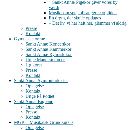
– Sankt Annæ Pigekor giver vores by
værdi
Musik som spejl af sangerne og tiden
En drøm, der skulle opdages
– Det liv, vi har haft her, glemmer vi aldrig
Presse
Kontakt
Gymnasiekorene
Sankt Annæ Koncertkor
Sankt Annæ Kammerkor
Sankt Annæ Rytmisk kor
Unge Mandsstemmer
1.g koret
Presse
Kontakt
Sankt Annæ Symfoniorkester
Optagelse
Kontakt
Unge På Podiet
Sankt Annæ Bigband
Optagelse
Presse
Kontakt
MGK – Musikalsk Grundkursus
Optagelse