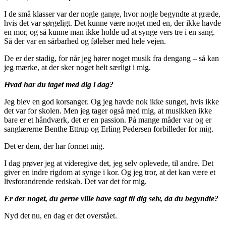
I de små klasser var der nogle gange, hvor nogle begyndte at græde,
hvis det var sørgeligt. Det kunne være noget med en, der ikke havde
en mor, og så kunne man ikke holde ud at synge vers tre i en sang.
Så der var en sårbarhed og følelser med hele vejen.
De er der stadig, for når jeg hører noget musik fra dengang – så kan
jeg mærke, at der sker noget helt særligt i mig.
Hvad har du taget med dig i dag?
Jeg blev en god korsanger. Og jeg havde nok ikke sunget, hvis ikke
det var for skolen. Men jeg tager også med mig, at musikken ikke
bare er et håndværk, det er en passion. På mange måder var og er
sanglærerne Benthe Ettrup og Erling Pedersen forbilleder for mig.
Det er dem, der har formet mig.
I dag prøver jeg at videregive det, jeg selv oplevede, til andre. Det
giver en indre rigdom at synge i kor. Og jeg tror, at det kan være et
livsforandrende redskab. Det var det for mig.
Er der noget, du gerne ville have sagt til dig selv, da du begyndte?
Nyd det nu, en dag er det overstået.