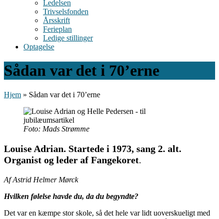
Ledelsen
Trivselsfonden
Årsskrift
Ferieplan
Ledige stillinger
Optagelse
Sådan var det i 70’erne
Hjem
»
Sådan var det i 70’erne
Foto: Mads Strømme
Louise Adrian. Startede i 1973, sang 2. alt.
Organist og leder af Fangekoret
.
Af Astrid Helmer Mørck
Hvilken følelse havde du, da du begyndte?
Det var en kæmpe stor skole, så det hele var lidt uoverskueligt med