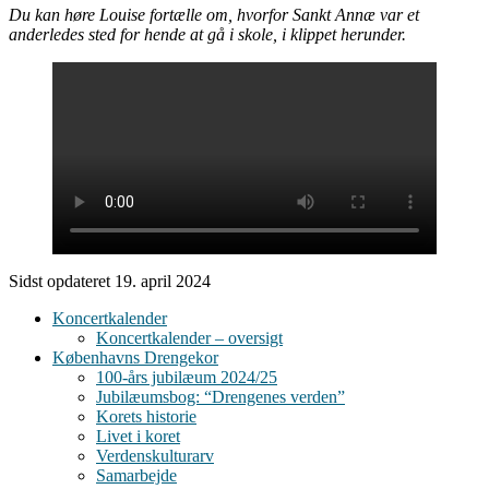
Du kan høre Louise fortælle om, hvorfor Sankt Annæ var et
anderledes sted for hende at gå i skole, i klippet herunder.
Sidst opdateret 19. april 2024
Koncertkalender
Koncertkalender – oversigt
Københavns Drengekor
100-års jubilæum 2024/25
Jubilæumsbog: “Drengenes verden”
Korets historie
Livet i koret
Verdenskulturarv
Samarbejde