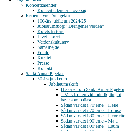
Koncertkalender
Koncertkalender – oversigt
Københavns Drengekor
100-års jubilæum 2024/25
Jubilæumsbog: “Drengenes verden”
Korets historie
Livet i koret
Verdenskulturarv
Samarbejde
Fonde
Kuratel
Presse
Kontakt
Sankt Annæ Pigekor
50 års jubilæum
Jubilæumsskrift
Historien om Sankt Annæ Pigekor
– Musik er en vidunderlig ting at
have som ballast
Sådan var det i 70’erne – Helle
Sådan var det i 70’erne – Louise
Sådan var det i 80’erne – Henriette
Sådan var det i 90’erne – Maja
Sådan var det i 00’erne – Laura