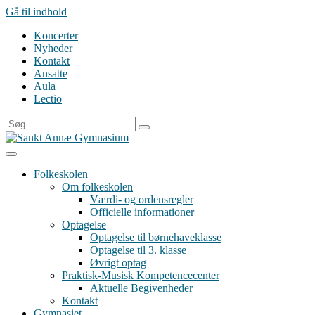
Gå til indhold
Koncerter
Nyheder
Kontakt
Ansatte
Aula
Lectio
Folkeskolen
Om folkeskolen
Værdi- og ordensregler
Officielle informationer
Optagelse
Optagelse til børnehaveklasse
Optagelse til 3. klasse
Øvrigt optag
Praktisk-Musisk Kompetencecenter
Aktuelle Begivenheder
Kontakt
Gymnasiet