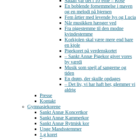
Sådan var det i 10’erne – Rose
En boblende fornemmelse i maven
og en melodi på hjernen
Fem årtier med levende lys og Lucia
Når musikken hænger ved
Fra pigestemme til den modne
kvindestemme
Korkjolen skal være mere end bare
en kjole
Pigekoret på verdenskortet
– Sankt Annæ Pigekor giver vores
by værdi
Musik som spejl af sangerne og
tiden
En drøm, der skulle opdages
– Det liv, vi har haft her, glemmer vi
aldrig
Presse
Kontakt
Gymnasiekorene
Sankt Annæ Koncertkor
Sankt Annæ Kammerkor
Sankt Annæ Rytmisk kor
Unge Mandsstemmer
1.g koret