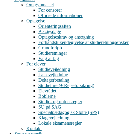
Om gymnasiet
For censorer
Officielle informationer
Optagelse
Orienteringsaften
Besøgsdage
Optagelseskrav og ansøgning
Forhåndstilkendegivelse af studieretningsønsker
Grundforløb
Studieretninger
Valg af fag
For elever
Studievejledning
Læsevejledning
Deltagerbetaling
Studieture (+ Rejseforsikring)
Elevrådet
Boblerne
Studie- og ordensregler
SU på SAG
Specialpædagogisk Støtte (SPS)
Klagevejledning
Lokale eksamensregler
Kontakt
Sang og musik