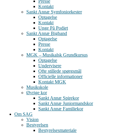
Presse
Kontakt
Sankt Annæ Symfoniorkester
Optagelse
Kontakt
Unge På Podiet
Sankt Annæ Bigband
Optagelse
Presse
Kontakt
MGK – Musikalsk Grundkursus
Optagelse
Undervisere
Ofte stillede spørgsmål
Officielle informationer
Kontakt MGK
Musikskole
Øvrige kor
Sankt Annæ Spirekor
Sankt Annæ Juniormandskor
Sankt Annæ Familiekor
Om SAG
Vision
Bestyrelsen
Bestyrelsesmateriale