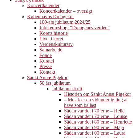
Koncertkalender
Koncertkalender – oversigt
Københavns Drengekor
100-års jubilæum 2024/25
Jubilæumsbog: “Drengenes verden”
Korets historie
Livet i koret
Verdenskulturarv
Samarbejde
Fonde
Kuratel
Presse
Kontakt
Sankt Annæ Pigekor
50 års jubilæum
Jubilæumsskrift
Historien om Sankt Annæ Pigekor
– Musik er en vidunderlig ting at
have som ballast
Sådan var det i 70’erne – Helle
Sådan var det i 70’erne – Louise
Sådan var det i 80’erne – Henriette
Sådan var det i 90’erne – Maja
Sådan var det i 00’erne – Laura