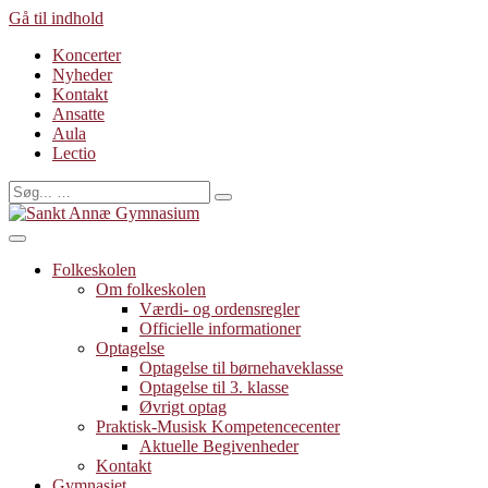
Gå til indhold
Koncerter
Nyheder
Kontakt
Ansatte
Aula
Lectio
Folkeskolen
Om folkeskolen
Værdi- og ordensregler
Officielle informationer
Optagelse
Optagelse til børnehaveklasse
Optagelse til 3. klasse
Øvrigt optag
Praktisk-Musisk Kompetencecenter
Aktuelle Begivenheder
Kontakt
Gymnasiet