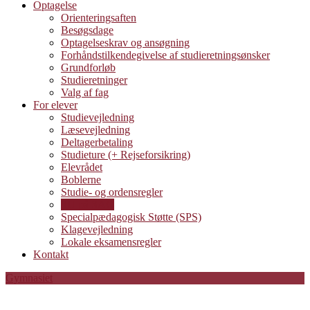
Optagelse
Orienteringsaften
Besøgsdage
Optagelseskrav og ansøgning
Forhåndstilkendegivelse af studieretningsønsker
Grundforløb
Studieretninger
Valg af fag
For elever
Studievejledning
Læsevejledning
Deltagerbetaling
Studieture (+ Rejseforsikring)
Elevrådet
Boblerne
Studie- og ordensregler
SU på SAG
Specialpædagogisk Støtte (SPS)
Klagevejledning
Lokale eksamensregler
Kontakt
Gymnasiet