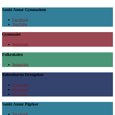
Sankt Annæ Gymnasium
Facebook
YouTube
Gymnasiet
Instagram
Folkeskolen
Instagram
Københavns Drengekor
Facebook
Instagram
YouTube
Sankt Annæ Pigekor
Facebook