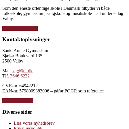
Som den eneste offentlige skole i Danmark tilbyder vi både
folkeskole, gymnasium, sangskole og musikskole – alt under ét tag i
Valby.
Læs mere om SAG
Kontaktoplysninger
Sankt Annæ Gymnasium
Sjælør Boulevard 135
2500 Valby
Mail
sag@kk.dk
Tlf.
3646 6222
CVR-nr. 64942212
EAN-nr. 5798009383006 – påfør POGR som reference
Andre afdelinger
Diverse sider
Læs vores nyhedsbrev
Privatlivspolitik