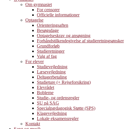
Om gymnasiet
For censorer
Officielle informationer
Optagelse
Orienteringsaften
Besøgsdage
Optagelseskrav og ansøgning
Forhåndstilkendegivelse af studieretningsønsker
Grundforløb
Studieretninger
Valg af fag
For elever
Studievejledning
Læsevejledning
Deltagerbetaling
Studieture (+ Rejseforsikring)
Elevrådet
Boblerne
Studie- og ordensregler
SU på SAG
Specialpædagogisk Støtte (SPS)
Klagevejledning
Lokale eksamensregler
Kontakt
Sang og musik