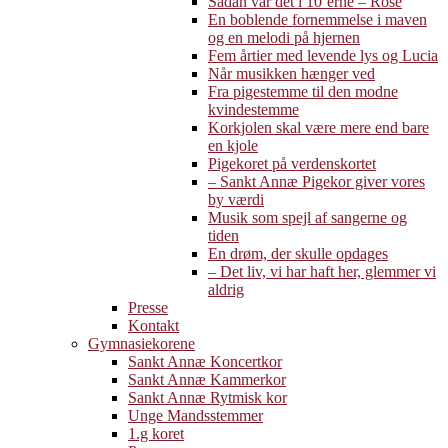
Sådan var det i 10’erne – Rose
En boblende fornemmelse i maven
og en melodi på hjernen
Fem årtier med levende lys og Lucia
Når musikken hænger ved
Fra pigestemme til den modne
kvindestemme
Korkjolen skal være mere end bare
en kjole
Pigekoret på verdenskortet
– Sankt Annæ Pigekor giver vores
by værdi
Musik som spejl af sangerne og
tiden
En drøm, der skulle opdages
– Det liv, vi har haft her, glemmer vi
aldrig
Presse
Kontakt
Gymnasiekorene
Sankt Annæ Koncertkor
Sankt Annæ Kammerkor
Sankt Annæ Rytmisk kor
Unge Mandsstemmer
1.g koret