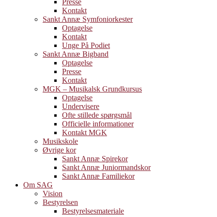
Presse
Kontakt
Sankt Annæ Symfoniorkester
Optagelse
Kontakt
Unge På Podiet
Sankt Annæ Bigband
Optagelse
Presse
Kontakt
MGK – Musikalsk Grundkursus
Optagelse
Undervisere
Ofte stillede spørgsmål
Officielle informationer
Kontakt MGK
Musikskole
Øvrige kor
Sankt Annæ Spirekor
Sankt Annæ Juniormandskor
Sankt Annæ Familiekor
Om SAG
Vision
Bestyrelsen
Bestyrelsesmateriale