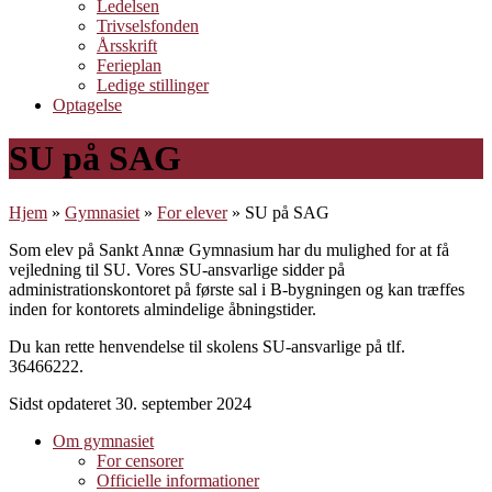
Ledelsen
Trivselsfonden
Årsskrift
Ferieplan
Ledige stillinger
Optagelse
SU på SAG
Hjem
»
Gymnasiet
»
For elever
»
SU på SAG
Som elev på Sankt Annæ Gymnasium har du mulighed for at få
vejledning til SU. Vores SU-ansvarlige sidder på
administrationskontoret på første sal i B-bygningen og kan træffes
inden for kontorets almindelige åbningstider.
Du kan rette henvendelse til skolens SU-ansvarlige på tlf.
36466222.
Sidst opdateret 30. september 2024
Om gymnasiet
For censorer
Officielle informationer