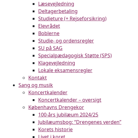
Læsevejledning
Deltagerbetaling
Studieture (+ Rejseforsikring)
Elevrådet
Boblerne
Studie- og ordensregler
SU på SAG
Specialpædagogisk Støtte (SPS)
Klagevejledning
Lokale eksamensregler
Kontakt
Sang og musik
Koncertkalender
Koncertkalender – oversigt
Københavns Drengekor
100-års jubilæum 2024/25
Jubilæumsbog: “Drengenes verden”
Korets historie
Livet i koret