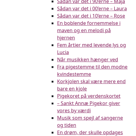
Sådan var det i 90’erne – Maja
Sådan var det i 00’erne – Laura
Sådan var det i 10’erne – Rose
En boblende fornemmelse i
maven og en melodi på
hjernen
Fem årtier med levende lys og
Lucia
Når musikken hænger ved
Fra pigestemme til den modne
kvindestemme
Korkjolen skal være mere end
bare en kjole
Pigekoret på verdenskortet
– Sankt Annæ Pigekor giver
vores by værdi
Musik som spejl af sangerne
og tiden
En drøm, der skulle opdages