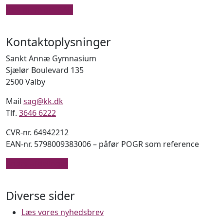
Læs mere om SAG
Kontaktoplysninger
Sankt Annæ Gymnasium
Sjælør Boulevard 135
2500 Valby
Mail
sag@kk.dk
Tlf.
3646 6222
CVR-nr. 64942212
EAN-nr. 5798009383006 – påfør POGR som reference
Andre afdelinger
Diverse sider
Læs vores nyhedsbrev