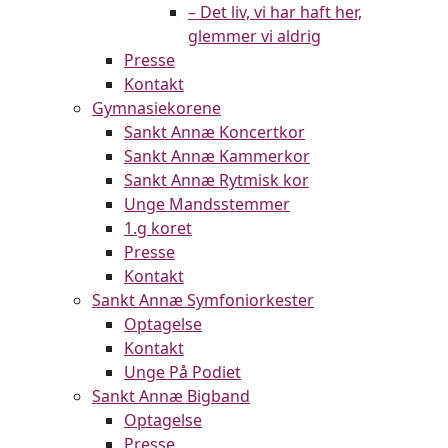
– Det liv, vi har haft her,
glemmer vi aldrig
Presse
Kontakt
Gymnasiekorene
Sankt Annæ Koncertkor
Sankt Annæ Kammerkor
Sankt Annæ Rytmisk kor
Unge Mandsstemmer
1.g koret
Presse
Kontakt
Sankt Annæ Symfoniorkester
Optagelse
Kontakt
Unge På Podiet
Sankt Annæ Bigband
Optagelse
Presse