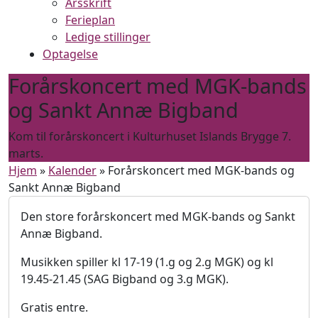
Årsskrift
Ferieplan
Ledige stillinger
Optagelse
Forårskoncert med MGK-bands
og Sankt Annæ Bigband
Kom til forårskoncert i Kulturhuset Islands Brygge 7.
marts.
Hjem
»
Kalender
»
Forårskoncert med MGK-bands og
Sankt Annæ Bigband
Den store forårskoncert med MGK-bands og Sankt
Annæ Bigband.
Musikken spiller kl 17-19 (1.g og 2.g MGK) og kl
19.45-21.45 (SAG Bigband og 3.g MGK).
Gratis entre.