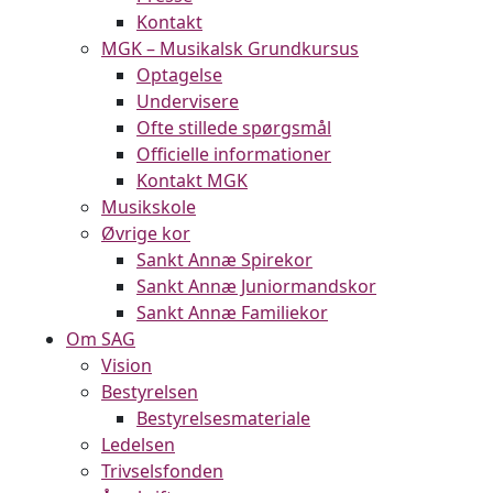
Kontakt
MGK – Musikalsk Grundkursus
Optagelse
Undervisere
Ofte stillede spørgsmål
Officielle informationer
Kontakt MGK
Musikskole
Øvrige kor
Sankt Annæ Spirekor
Sankt Annæ Juniormandskor
Sankt Annæ Familiekor
Om SAG
Vision
Bestyrelsen
Bestyrelsesmateriale
Ledelsen
Trivselsfonden