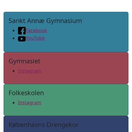
Sankt Annæ Gymnasium
Facebook
YouTube
Gymnasiet
Instagram
Folkeskolen
Instagram
Københavns Drengekor