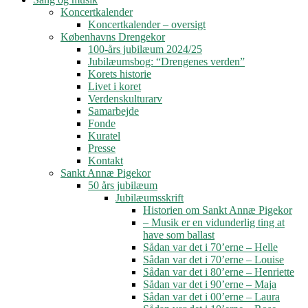
Koncertkalender
Koncertkalender – oversigt
Københavns Drengekor
100-års jubilæum 2024/25
Jubilæumsbog: “Drengenes verden”
Korets historie
Livet i koret
Verdenskulturarv
Samarbejde
Fonde
Kuratel
Presse
Kontakt
Sankt Annæ Pigekor
50 års jubilæum
Jubilæumsskrift
Historien om Sankt Annæ Pigekor
– Musik er en vidunderlig ting at
have som ballast
Sådan var det i 70’erne – Helle
Sådan var det i 70’erne – Louise
Sådan var det i 80’erne – Henriette
Sådan var det i 90’erne – Maja
Sådan var det i 00’erne – Laura