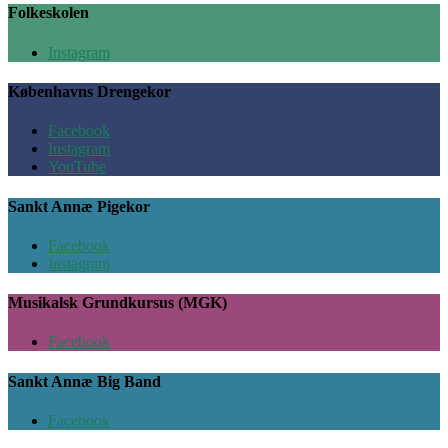
Folkeskolen
Instagram
Københavns Drengekor
Facebook
Instagram
YouTube
Sankt Annæ Pigekor
Facebook
Instagram
Musikalsk Grundkursus (MGK)
Facebook
Sankt Annæ Big Band
Facebook