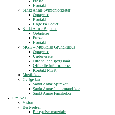
Presse
Kontakt
Sankt Annæ Symfoniorkester
Optagelse
Kontakt
Unge På Podiet
Sankt Annæ Bigband
Optagelse
Presse
Kontakt
MGK – Musikalsk Grundkursus
Optagelse
Undervisere
Ofte stillede spørgsmål
Officielle informationer
Kontakt MGK
Musikskole
Øvrige kor
Sankt Annæ Spirekor
Sankt Annæ Juniormandskor
Sankt Annæ Familiekor
Om SAG
Vision
Bestyrelsen
Bestyrelsesmateriale