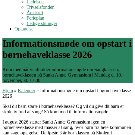
Ledelsen
Trivselsfonden
Årsskrift
Ferieplan
Ledige stillinger
Optagelse
Informationsmøde om opstart i
børnehaveklasse 2026
Kom med når vi afholder informationsmøde om Sangklassen,
børnehaveklassen på Sankt Annæ Gymnasium | Mandag d. 10.
november, kl. 17.00
Hjem
»
Kalender
»
Informationsmøde om opstart i børnehaveklasse
2026
Skal dit barn starte i børnehaveklasse? Og vil du give dit barn et
skoleliv fuld af sang? Så kom med til informationsmøde.
I august 2026 starter Sankt Annæ Gymnasium igen en
børnehaveklasse med masser af sang, hvor børn fra hele kommunen
kan søge optagelse. De første 3 år bor klassen på Skolen i