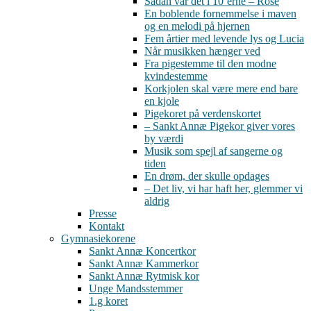
Sådan var det i 10’erne – Rose
En boblende fornemmelse i maven
og en melodi på hjernen
Fem årtier med levende lys og Lucia
Når musikken hænger ved
Fra pigestemme til den modne
kvindestemme
Korkjolen skal være mere end bare
en kjole
Pigekoret på verdenskortet
– Sankt Annæ Pigekor giver vores
by værdi
Musik som spejl af sangerne og
tiden
En drøm, der skulle opdages
– Det liv, vi har haft her, glemmer vi
aldrig
Presse
Kontakt
Gymnasiekorene
Sankt Annæ Koncertkor
Sankt Annæ Kammerkor
Sankt Annæ Rytmisk kor
Unge Mandsstemmer
1.g koret