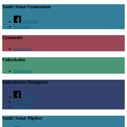
Sankt Annæ Gymnasium
Facebook
YouTube
Gymnasiet
Instagram
Folkeskolen
Instagram
Københavns Drengekor
Facebook
Instagram
YouTube
Sankt Annæ Pigekor