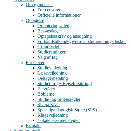
Om gymnasiet
For censorer
Officielle informationer
Optagelse
Orienteringsaften
Besøgsdage
Optagelseskrav og ansøgning
Forhåndstilkendegivelse af studieretningsønsker
Grundforløb
Studieretninger
Valg af fag
For elever
Studievejledning
Læsevejledning
Deltagerbetaling
Studieture (+ Rejseforsikring)
Elevrådet
Boblerne
Studie- og ordensregler
SU på SAG
Specialpædagogisk Støtte (SPS)
Klagevejledning
Lokale eksamensregler
Kontakt
Sang og musik