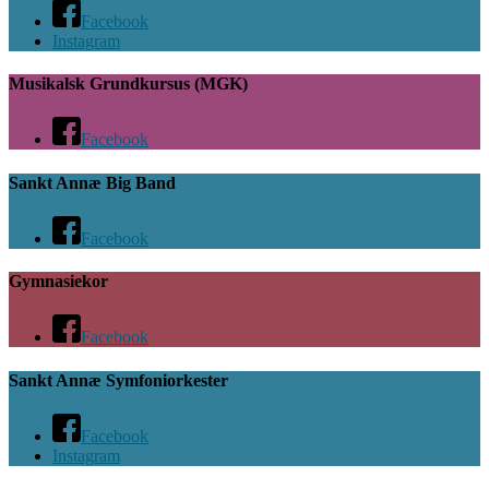
Facebook
Instagram
Musikalsk Grundkursus (MGK)
Facebook
Sankt Annæ Big Band
Facebook
Gymnasiekor
Facebook
Sankt Annæ Symfoniorkester
Facebook
Instagram