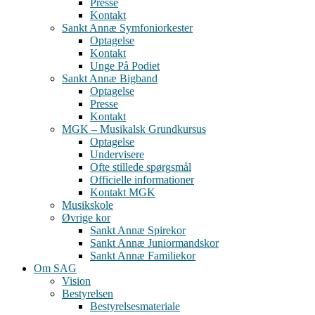
Presse
Kontakt
Sankt Annæ Symfoniorkester
Optagelse
Kontakt
Unge På Podiet
Sankt Annæ Bigband
Optagelse
Presse
Kontakt
MGK – Musikalsk Grundkursus
Optagelse
Undervisere
Ofte stillede spørgsmål
Officielle informationer
Kontakt MGK
Musikskole
Øvrige kor
Sankt Annæ Spirekor
Sankt Annæ Juniormandskor
Sankt Annæ Familiekor
Om SAG
Vision
Bestyrelsen
Bestyrelsesmateriale