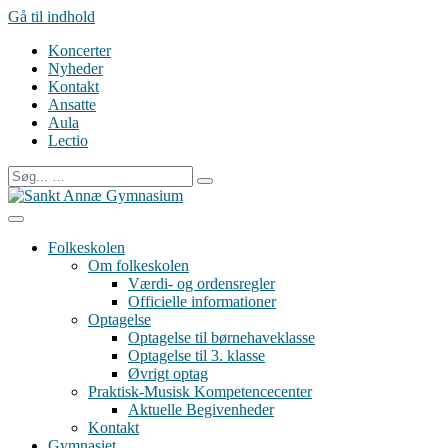
Gå til indhold
Koncerter
Nyheder
Kontakt
Ansatte
Aula
Lectio
Folkeskolen
Om folkeskolen
Værdi- og ordensregler
Officielle informationer
Optagelse
Optagelse til børnehaveklasse
Optagelse til 3. klasse
Øvrigt optag
Praktisk-Musisk Kompetencecenter
Aktuelle Begivenheder
Kontakt
Gymnasiet