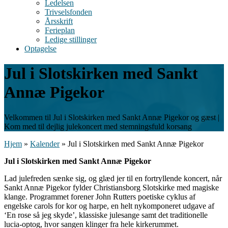
Ledelsen
Trivselsfonden
Årsskrift
Ferieplan
Ledige stillinger
Optagelse
Jul i Slotskirken med Sankt
Annæ Pigekor
Velkommen til Jul i Slotskirken med Sankt Annæ Pigekor og gæst |
Kom med til dejlig julekoncert med stemningsfuld korsang
Hjem
»
Kalender
»
Jul i Slotskirken med Sankt Annæ Pigekor
Jul i Slotskirken med Sankt Annæ Pigekor
Lad julefreden sænke sig, og glæd jer til en fortryllende koncert, når
Sankt Annæ Pigekor fylder Christiansborg Slotskirke med magiske
klange. Programmet forener John Rutters poetiske cyklus af
engelske carols for kor og harpe, en helt nykomponeret udgave af
‘En rose så jeg skyde’, klassiske julesange samt det traditionelle
lucia-optog, hvor sangen klinger fra hele kirkerummet.