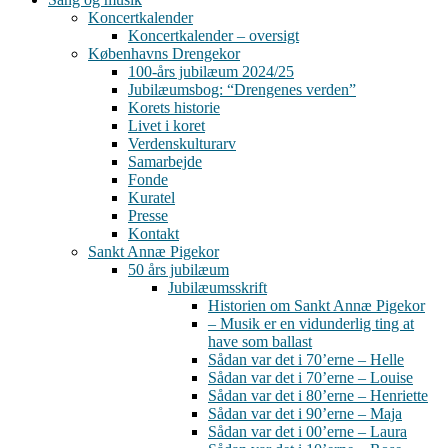
Koncertkalender
Koncertkalender – oversigt
Københavns Drengekor
100-års jubilæum 2024/25
Jubilæumsbog: “Drengenes verden”
Korets historie
Livet i koret
Verdenskulturarv
Samarbejde
Fonde
Kuratel
Presse
Kontakt
Sankt Annæ Pigekor
50 års jubilæum
Jubilæumsskrift
Historien om Sankt Annæ Pigekor
– Musik er en vidunderlig ting at
have som ballast
Sådan var det i 70’erne – Helle
Sådan var det i 70’erne – Louise
Sådan var det i 80’erne – Henriette
Sådan var det i 90’erne – Maja
Sådan var det i 00’erne – Laura