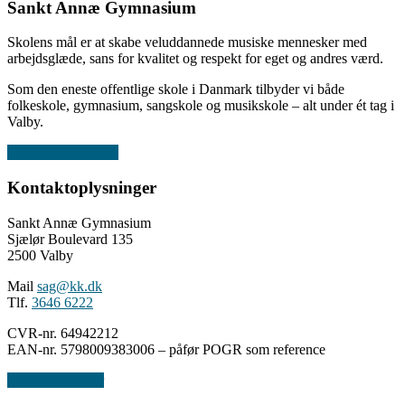
Sankt Annæ Gymnasium
Skolens mål er at skabe veluddannede musiske mennesker med
arbejdsglæde, sans for kvalitet og respekt for eget og andres værd.
Som den eneste offentlige skole i Danmark tilbyder vi både
folkeskole, gymnasium, sangskole og musikskole – alt under ét tag i
Valby.
Læs mere om SAG
Kontaktoplysninger
Sankt Annæ Gymnasium
Sjælør Boulevard 135
2500 Valby
Mail
sag@kk.dk
Tlf.
3646 6222
CVR-nr. 64942212
EAN-nr. 5798009383006 – påfør POGR som reference
Andre afdelinger