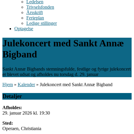
Ledelsen
Trivselsfonden
Årsskrift
Ferieplan
Ledige stillinger
Optagelse
Julekoncert med Sankt Annæ
Bigband
Sankt Annæ Bigbands stemningsfulde, festlige og fyrige julekoncert
er blevet udsat og afholdes nu torsdag d. 29. januar
Hjem
»
Kalender
»
Julekoncert med Sankt Annæ Bigband
Detaljer
Afholdes:
29. januar 2026 kl. 19:30
Sted:
Operaen, Christiania