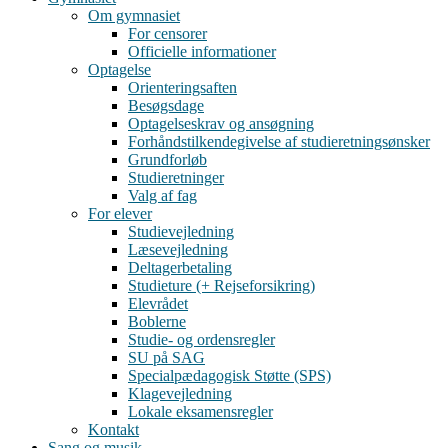
Om gymnasiet
For censorer
Officielle informationer
Optagelse
Orienteringsaften
Besøgsdage
Optagelseskrav og ansøgning
Forhåndstilkendegivelse af studieretningsønsker
Grundforløb
Studieretninger
Valg af fag
For elever
Studievejledning
Læsevejledning
Deltagerbetaling
Studieture (+ Rejseforsikring)
Elevrådet
Boblerne
Studie- og ordensregler
SU på SAG
Specialpædagogisk Støtte (SPS)
Klagevejledning
Lokale eksamensregler
Kontakt
Sang og musik