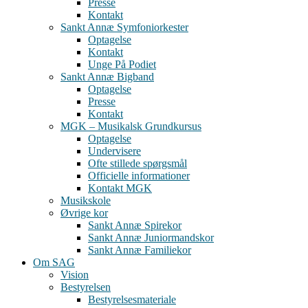
Presse
Kontakt
Sankt Annæ Symfoniorkester
Optagelse
Kontakt
Unge På Podiet
Sankt Annæ Bigband
Optagelse
Presse
Kontakt
MGK – Musikalsk Grundkursus
Optagelse
Undervisere
Ofte stillede spørgsmål
Officielle informationer
Kontakt MGK
Musikskole
Øvrige kor
Sankt Annæ Spirekor
Sankt Annæ Juniormandskor
Sankt Annæ Familiekor
Om SAG
Vision
Bestyrelsen
Bestyrelsesmateriale