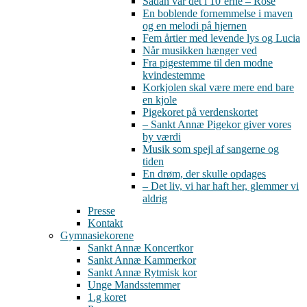
Sådan var det i 10’erne – Rose
En boblende fornemmelse i maven
og en melodi på hjernen
Fem årtier med levende lys og Lucia
Når musikken hænger ved
Fra pigestemme til den modne
kvindestemme
Korkjolen skal være mere end bare
en kjole
Pigekoret på verdenskortet
– Sankt Annæ Pigekor giver vores
by værdi
Musik som spejl af sangerne og
tiden
En drøm, der skulle opdages
– Det liv, vi har haft her, glemmer vi
aldrig
Presse
Kontakt
Gymnasiekorene
Sankt Annæ Koncertkor
Sankt Annæ Kammerkor
Sankt Annæ Rytmisk kor
Unge Mandsstemmer
1.g koret