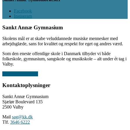
Facebook
Instagram
Sankt Annæ Gymnasium
Skolens mål er at skabe veluddannede musiske mennesker med
arbejdsglæde, sans for kvalitet og respekt for eget og andres værd.
Som den eneste offentlige skole i Danmark tilbyder vi både
folkeskole, gymnasium, sangskole og musikskole – alt under ét tag i
Valby.
Læs mere om SAG
Kontaktoplysninger
Sankt Annæ Gymnasium
Sjælør Boulevard 135
2500 Valby
Mail
sag@kk.dk
Tlf.
3646 6222