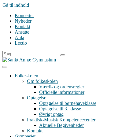
Gå til indhold
Koncerter
Nyheder
Kontakt
Ansatte
Aula
Lectio
Folkeskolen
Om folkeskolen
Værdi- og ordensregler
Officielle informationer
Optagelse
Optagelse til børnehaveklasse
Optagelse til 3. klasse
Øvrigt optag
Praktisk-Musisk Kompetencecenter
Aktuelle Begivenheder
Kontakt
Gymnasiet