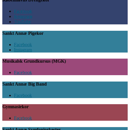
Facebook
Instagram
YouTube
Sankt Annæ Pigekor
Facebook
Instagram
Musikalsk Grundkursus (MGK)
Facebook
Sankt Annæ Big Band
Facebook
Gymnasiekor
Facebook
Sankt Annæ Symfoniorkester