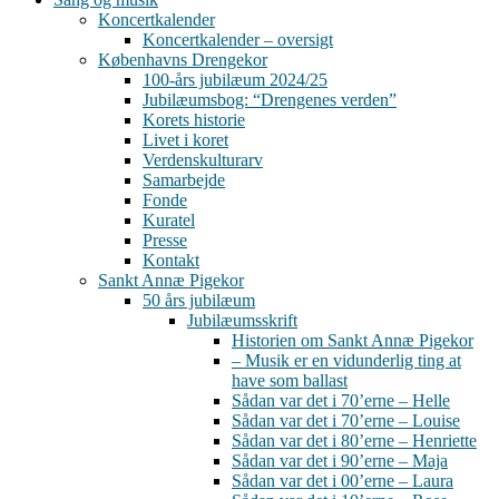
Koncertkalender
Koncertkalender – oversigt
Københavns Drengekor
100-års jubilæum 2024/25
Jubilæumsbog: “Drengenes verden”
Korets historie
Livet i koret
Verdenskulturarv
Samarbejde
Fonde
Kuratel
Presse
Kontakt
Sankt Annæ Pigekor
50 års jubilæum
Jubilæumsskrift
Historien om Sankt Annæ Pigekor
– Musik er en vidunderlig ting at
have som ballast
Sådan var det i 70’erne – Helle
Sådan var det i 70’erne – Louise
Sådan var det i 80’erne – Henriette
Sådan var det i 90’erne – Maja
Sådan var det i 00’erne – Laura