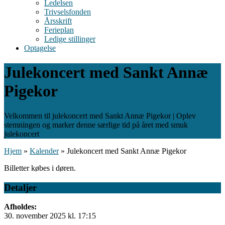
Ledelsen
Trivselsfonden
Årsskrift
Ferieplan
Ledige stillinger
Optagelse
Julekoncert med Sankt Annæ
Pigekor
Velkommen til julekoncert med Sankt Annæ Pigekor | Oplev
stemningen og marker denne særlige tid på året med smuk
julekoncert
Hjem
»
Kalender
»
Julekoncert med Sankt Annæ Pigekor
Billetter købes i døren.
Detaljer
Afholdes:
30. november 2025 kl. 17:15