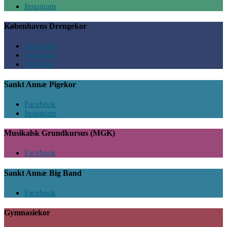
Instagram
Københavns Drengekor
Facebook
Instagram
YouTube
Sankt Annæ Pigekor
Facebook
Instagram
Musikalsk Grundkursus (MGK)
Facebook
Sankt Annæ Big Band
Facebook
Gymnasiekor