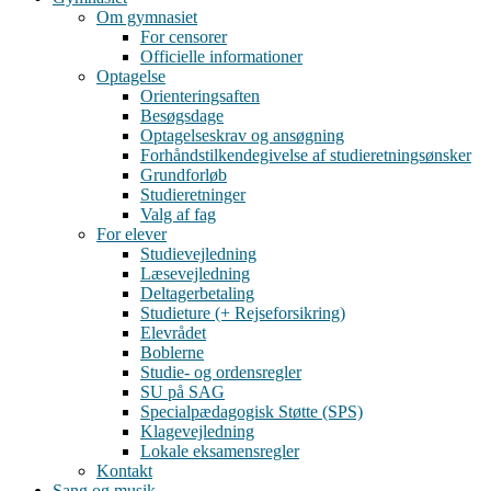
Om gymnasiet
For censorer
Officielle informationer
Optagelse
Orienteringsaften
Besøgsdage
Optagelseskrav og ansøgning
Forhåndstilkendegivelse af studieretningsønsker
Grundforløb
Studieretninger
Valg af fag
For elever
Studievejledning
Læsevejledning
Deltagerbetaling
Studieture (+ Rejseforsikring)
Elevrådet
Boblerne
Studie- og ordensregler
SU på SAG
Specialpædagogisk Støtte (SPS)
Klagevejledning
Lokale eksamensregler
Kontakt
Sang og musik