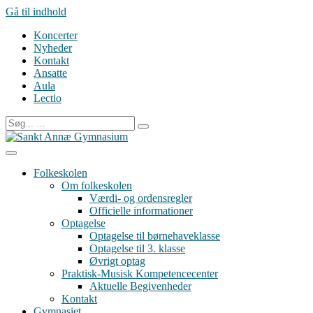
Gå til indhold
Koncerter
Nyheder
Kontakt
Ansatte
Aula
Lectio
Folkeskolen
Om folkeskolen
Værdi- og ordensregler
Officielle informationer
Optagelse
Optagelse til børnehaveklasse
Optagelse til 3. klasse
Øvrigt optag
Praktisk-Musisk Kompetencecenter
Aktuelle Begivenheder
Kontakt
Gymnasiet