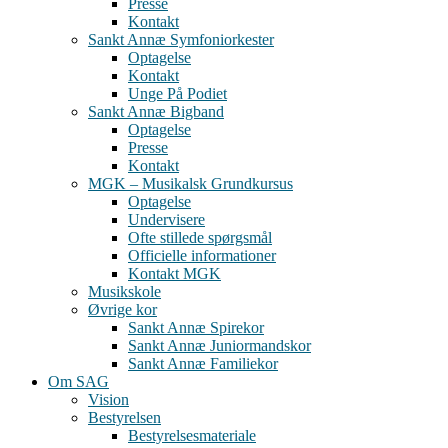
Presse
Kontakt
Sankt Annæ Symfoniorkester
Optagelse
Kontakt
Unge På Podiet
Sankt Annæ Bigband
Optagelse
Presse
Kontakt
MGK – Musikalsk Grundkursus
Optagelse
Undervisere
Ofte stillede spørgsmål
Officielle informationer
Kontakt MGK
Musikskole
Øvrige kor
Sankt Annæ Spirekor
Sankt Annæ Juniormandskor
Sankt Annæ Familiekor
Om SAG
Vision
Bestyrelsen
Bestyrelsesmateriale