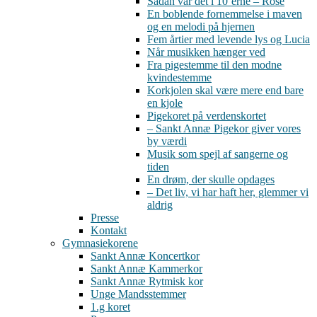
Sådan var det i 10’erne – Rose
En boblende fornemmelse i maven
og en melodi på hjernen
Fem årtier med levende lys og Lucia
Når musikken hænger ved
Fra pigestemme til den modne
kvindestemme
Korkjolen skal være mere end bare
en kjole
Pigekoret på verdenskortet
– Sankt Annæ Pigekor giver vores
by værdi
Musik som spejl af sangerne og
tiden
En drøm, der skulle opdages
– Det liv, vi har haft her, glemmer vi
aldrig
Presse
Kontakt
Gymnasiekorene
Sankt Annæ Koncertkor
Sankt Annæ Kammerkor
Sankt Annæ Rytmisk kor
Unge Mandsstemmer
1.g koret