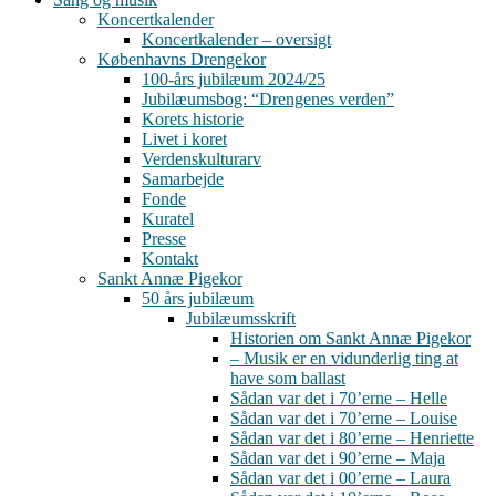
Koncertkalender
Koncertkalender – oversigt
Københavns Drengekor
100-års jubilæum 2024/25
Jubilæumsbog: “Drengenes verden”
Korets historie
Livet i koret
Verdenskulturarv
Samarbejde
Fonde
Kuratel
Presse
Kontakt
Sankt Annæ Pigekor
50 års jubilæum
Jubilæumsskrift
Historien om Sankt Annæ Pigekor
– Musik er en vidunderlig ting at
have som ballast
Sådan var det i 70’erne – Helle
Sådan var det i 70’erne – Louise
Sådan var det i 80’erne – Henriette
Sådan var det i 90’erne – Maja
Sådan var det i 00’erne – Laura