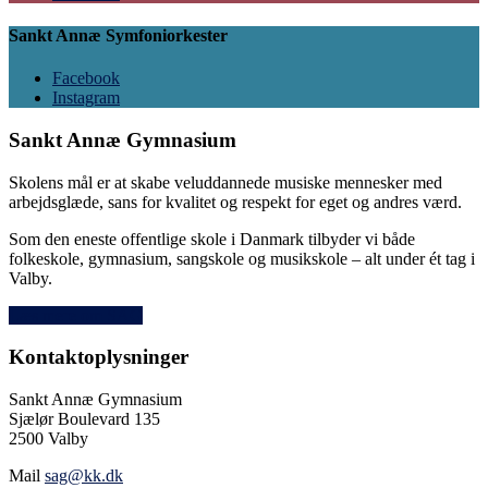
Sankt Annæ Symfoniorkester
Facebook
Instagram
Sankt Annæ Gymnasium
Skolens mål er at skabe veluddannede musiske mennesker med
arbejdsglæde, sans for kvalitet og respekt for eget og andres værd.
Som den eneste offentlige skole i Danmark tilbyder vi både
folkeskole, gymnasium, sangskole og musikskole – alt under ét tag i
Valby.
Læs mere om SAG
Kontaktoplysninger
Sankt Annæ Gymnasium
Sjælør Boulevard 135
2500 Valby
Mail
sag@kk.dk