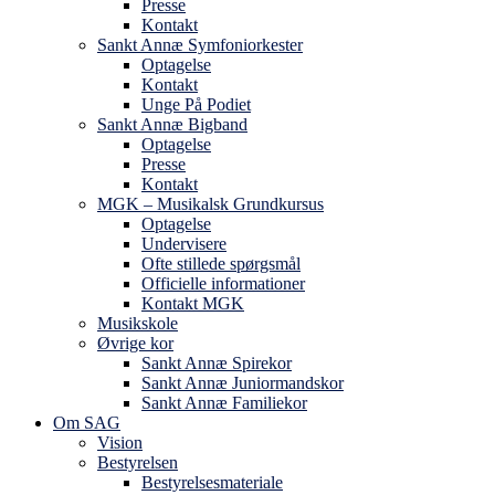
Presse
Kontakt
Sankt Annæ Symfoniorkester
Optagelse
Kontakt
Unge På Podiet
Sankt Annæ Bigband
Optagelse
Presse
Kontakt
MGK – Musikalsk Grundkursus
Optagelse
Undervisere
Ofte stillede spørgsmål
Officielle informationer
Kontakt MGK
Musikskole
Øvrige kor
Sankt Annæ Spirekor
Sankt Annæ Juniormandskor
Sankt Annæ Familiekor
Om SAG
Vision
Bestyrelsen
Bestyrelsesmateriale