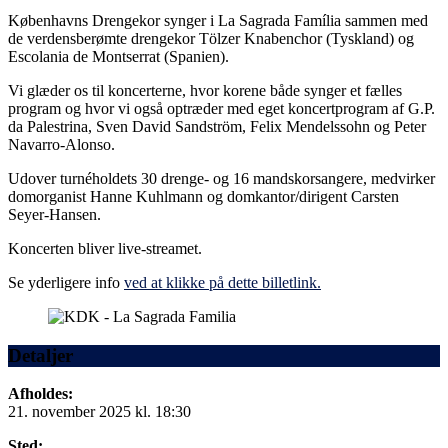
Københavns Drengekor synger i La Sagrada Família sammen med
de verdensberømte drengekor Tölzer Knabenchor (Tyskland) og
Escolania de Montserrat (Spanien).
Vi glæder os til koncerterne, hvor korene både synger et fælles
program og hvor vi også optræder med eget koncertprogram af G.P.
da Palestrina, Sven David Sandström, Felix Mendelssohn og Peter
Navarro-Alonso.
Udover turnéholdets 30 drenge- og 16 mandskorsangere, medvirker
domorganist Hanne Kuhlmann og domkantor/dirigent Carsten
Seyer-Hansen.
Koncerten bliver live-streamet.
Se yderligere info
ved at klikke på dette billetlink.
Detaljer
Afholdes:
21. november 2025 kl. 18:30
Sted: