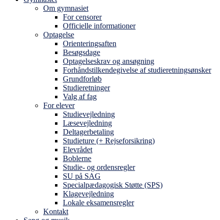
Om gymnasiet
For censorer
Officielle informationer
Optagelse
Orienteringsaften
Besøgsdage
Optagelseskrav og ansøgning
Forhåndstilkendegivelse af studieretningsønsker
Grundforløb
Studieretninger
Valg af fag
For elever
Studievejledning
Læsevejledning
Deltagerbetaling
Studieture (+ Rejseforsikring)
Elevrådet
Boblerne
Studie- og ordensregler
SU på SAG
Specialpædagogisk Støtte (SPS)
Klagevejledning
Lokale eksamensregler
Kontakt