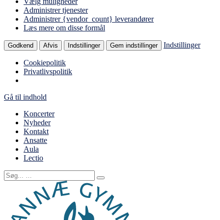
Vælg muligheder
Administrer tjenester
Administrer {vendor_count} leverandører
Læs mere om disse formål
Indstillinger
Godkend
Afvis
Indstillinger
Gem indstillinger
Cookiepolitik
Privatlivspolitik
Gå til indhold
Koncerter
Nyheder
Kontakt
Ansatte
Aula
Lectio