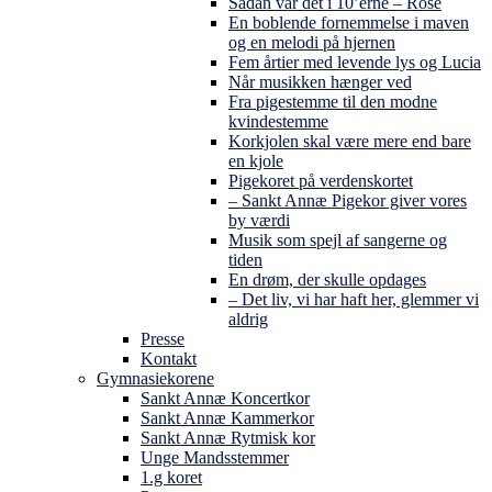
Sådan var det i 10’erne – Rose
En boblende fornemmelse i maven
og en melodi på hjernen
Fem årtier med levende lys og Lucia
Når musikken hænger ved
Fra pigestemme til den modne
kvindestemme
Korkjolen skal være mere end bare
en kjole
Pigekoret på verdenskortet
– Sankt Annæ Pigekor giver vores
by værdi
Musik som spejl af sangerne og
tiden
En drøm, der skulle opdages
– Det liv, vi har haft her, glemmer vi
aldrig
Presse
Kontakt
Gymnasiekorene
Sankt Annæ Koncertkor
Sankt Annæ Kammerkor
Sankt Annæ Rytmisk kor
Unge Mandsstemmer
1.g koret