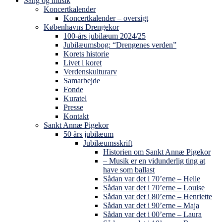
Sang og musik
Koncertkalender
Koncertkalender – oversigt
Københavns Drengekor
100-års jubilæum 2024/25
Jubilæumsbog: “Drengenes verden”
Korets historie
Livet i koret
Verdenskulturarv
Samarbejde
Fonde
Kuratel
Presse
Kontakt
Sankt Annæ Pigekor
50 års jubilæum
Jubilæumsskrift
Historien om Sankt Annæ Pigekor
– Musik er en vidunderlig ting at
have som ballast
Sådan var det i 70’erne – Helle
Sådan var det i 70’erne – Louise
Sådan var det i 80’erne – Henriette
Sådan var det i 90’erne – Maja
Sådan var det i 00’erne – Laura