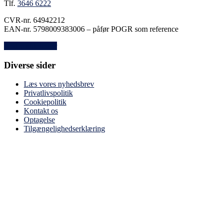
Tlf.
3646 6222
CVR-nr. 64942212
EAN-nr. 5798009383006 – påfør POGR som reference
Andre afdelinger
Diverse sider
Læs vores nyhedsbrev
Privatlivspolitik
Cookiepolitik
Kontakt os
Optagelse
Tilgængelighedserklæring