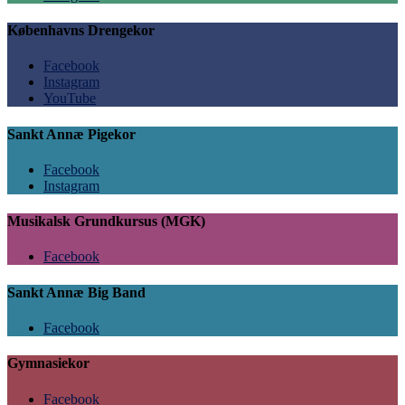
Københavns Drengekor
Facebook
Instagram
YouTube
Sankt Annæ Pigekor
Facebook
Instagram
Musikalsk Grundkursus (MGK)
Facebook
Sankt Annæ Big Band
Facebook
Gymnasiekor
Facebook