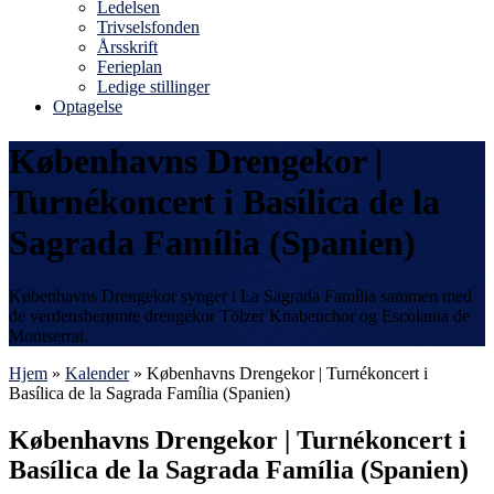
Ledelsen
Trivselsfonden
Årsskrift
Ferieplan
Ledige stillinger
Optagelse
Københavns Drengekor |
Turnékoncert i Basílica de la
Sagrada Família (Spanien)
Københavns Drengekor synger i La Sagrada Família sammen med
de verdensberømte drengekor Tölzer Knabenchor og Escolania de
Montserrat.
Hjem
»
Kalender
»
Københavns Drengekor | Turnékoncert i
Basílica de la Sagrada Família (Spanien)
Københavns Drengekor | Turnékoncert i
Basílica de la Sagrada Família (Spanien)