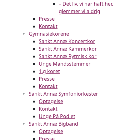
– Det liv, vi har haft her,
glemmer vi aldrig
Presse
Kontakt
Gymnasiekorene
Sankt Annæ Koncertkor
Sankt Annæ Kammerkor
Sankt Annæ Rytmisk kor
Unge Mandsstemmer
1.g koret
Presse
Kontakt
Sankt Annæ Symfoniorkester
Optagelse
Kontakt
Unge På Podiet
Sankt Annæ Bigband
Optagelse
Presse