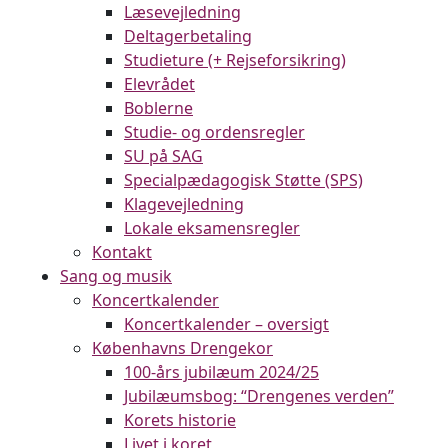
Læsevejledning
Deltagerbetaling
Studieture (+ Rejseforsikring)
Elevrådet
Boblerne
Studie- og ordensregler
SU på SAG
Specialpædagogisk Støtte (SPS)
Klagevejledning
Lokale eksamensregler
Kontakt
Sang og musik
Koncertkalender
Koncertkalender – oversigt
Københavns Drengekor
100-års jubilæum 2024/25
Jubilæumsbog: “Drengenes verden”
Korets historie
Livet i koret