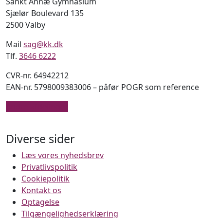
Sankt Annæ Gymnasium
Sjælør Boulevard 135
2500 Valby
Mail
sag@kk.dk
Tlf.
3646 6222
CVR-nr. 64942212
EAN-nr. 5798009383006 – påfør POGR som reference
Andre afdelinger
Diverse sider
Læs vores nyhedsbrev
Privatlivspolitik
Cookiepolitik
Kontakt os
Optagelse
Tilgængelighedserklæring