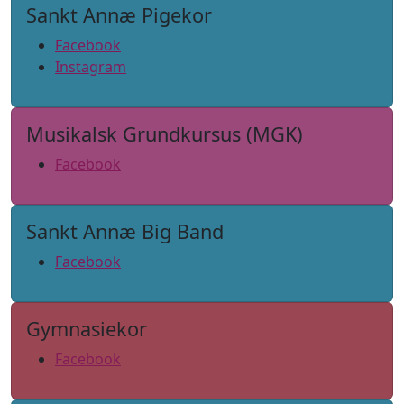
Sankt Annæ Pigekor
Facebook
Instagram
Musikalsk Grundkursus (MGK)
Facebook
Sankt Annæ Big Band
Facebook
Gymnasiekor
Facebook