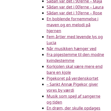
Sådan var det i 90’erne – Maja
Sådan var det i 00’erne – Laura
Sådan var det i 10’erne – Rose
En boblende fornemmelse i
maven og en melodi på
hjernen
Fem årtier med levende lys og
Lucia
Når musikken hænger ved
Fra pigestemme til den modne
kvindestemme
Korkjolen skal være mere end
bare en kjole
Pigekoret på verdenskortet
– Sankt Annæ Pigekor giver
vores by værdi
Musik som spejl af sangerne
og tiden
En drøm, der skulle opdages