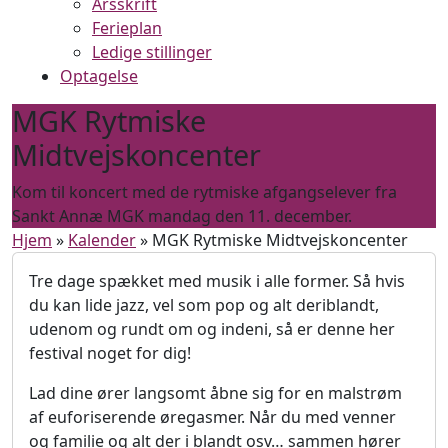
Årsskrift
Ferieplan
Ledige stillinger
Optagelse
MGK Rytmiske
Midtvejskoncenter
Kom til koncert med de rytmiske afgangselever fra
Sankt Annæ MGK mandag den 11. december.
Hjem
»
Kalender
»
MGK Rytmiske Midtvejskoncenter
Tre dage spækket med musik i alle former. Så hvis
du kan lide jazz, vel som pop og alt deriblandt,
udenom og rundt om og indeni, så er denne her
festival noget for dig!
Lad dine ører langsomt åbne sig for en malstrøm
af euforiserende øregasmer. Når du med venner
og familie og alt der i blandt osv… sammen hører