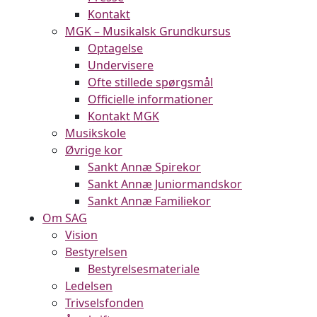
Kontakt
MGK – Musikalsk Grundkursus
Optagelse
Undervisere
Ofte stillede spørgsmål
Officielle informationer
Kontakt MGK
Musikskole
Øvrige kor
Sankt Annæ Spirekor
Sankt Annæ Juniormandskor
Sankt Annæ Familiekor
Om SAG
Vision
Bestyrelsen
Bestyrelsesmateriale
Ledelsen
Trivselsfonden