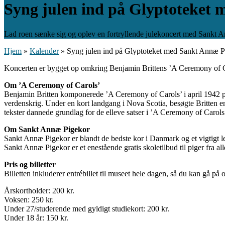
Syng julen ind på Glyptoteket
Lad roen sænke sig og oplev en fortryllende julekoncert med Sankt A
Hjem
»
Kalender
»
Syng julen ind på Glyptoteket med Sankt Annæ P
Koncerten er bygget op omkring Benjamin Brittens ’A Ceremony of Ca
Om ’A Ceremony of Carols’
Benjamin Britten komponerede ’A Ceremony of Carols’ i april 1942 på A
verdenskrig. Under en kort landgang i Nova Scotia, besøgte Britten e
tekster dannede grundlag for de elleve satser i ’A Ceremony of Carols’
Om Sankt Annæ Pigekor
Sankt Annæ Pigekor er blandt de bedste kor i Danmark og et vigtigt le
Sankt Annæ Pigekor er et enestående gratis skoletilbud til piger fra a
Pris og billetter
Billetten inkluderer entrébillet til museet hele dagen, så du kan gå på 
Årskortholder: 200 kr.
Voksen: 250 kr.
Under 27/studerende med gyldigt studiekort: 200 kr.
Under 18 år: 150 kr.