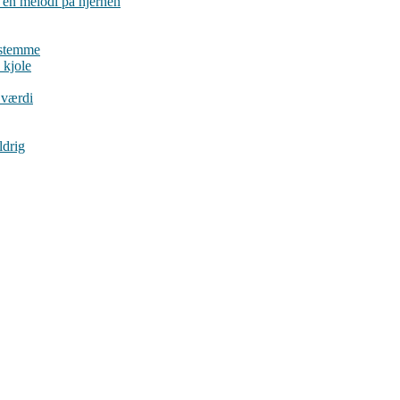
en melodi på hjernen
estemme
 kjole
 værdi
ldrig