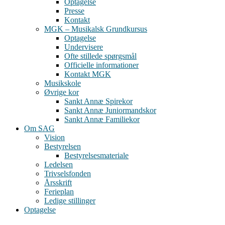
Optagelse
Presse
Kontakt
MGK – Musikalsk Grundkursus
Optagelse
Undervisere
Ofte stillede spørgsmål
Officielle informationer
Kontakt MGK
Musikskole
Øvrige kor
Sankt Annæ Spirekor
Sankt Annæ Juniormandskor
Sankt Annæ Familiekor
Om SAG
Vision
Bestyrelsen
Bestyrelsesmateriale
Ledelsen
Trivselsfonden
Årsskrift
Ferieplan
Ledige stillinger
Optagelse