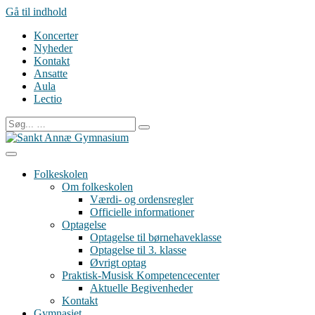
Gå til indhold
Koncerter
Nyheder
Kontakt
Ansatte
Aula
Lectio
Folkeskolen
Om folkeskolen
Værdi- og ordensregler
Officielle informationer
Optagelse
Optagelse til børnehaveklasse
Optagelse til 3. klasse
Øvrigt optag
Praktisk-Musisk Kompetencecenter
Aktuelle Begivenheder
Kontakt
Gymnasiet