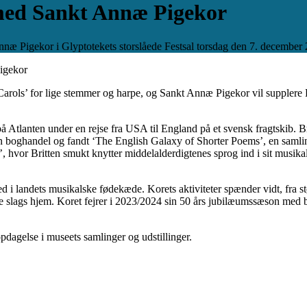
 med Sankt Annæ Pigekor
nnæ Pigekor i Glyptotekets storslåede Festsal torsdag den 7. december
igekor
rols’ for lige stemmer og harpe, og Sankt Annæ Pigekor vil supplere
tlanten under en rejse fra USA til England på et svensk fragtskib. Brit
n boghandel og fandt ‘The English Galaxy of Shorter Poems’, en samling
, hvor Britten smukt knytter middelalderdigtenes sprog ind i sit musika
d i landets musikalske fødekæde. Korets aktiviteter spænder vidt, fra s
lle slags hjem. Koret fejrer i 2023/2024 sin 50 års jubilæumssæson med 
opdagelse i museets samlinger og udstillinger.