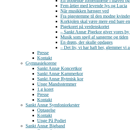
En boblende fornemmelse i maven og 
Fem årtier med levende lys og Lucia
Når musikken hænger ved
Fra pigestemme til den modne kvind
Korkjolen skal være mere end bare en
Pigekoret på verdenskortet
– Sankt Annæ Pigekor giver vores by
Musik som spejl af sangerne og tiden
En drøm, der skulle opdages
– Det liv, vi har haft her, glemmer vi a
Presse
Kontakt
Gymnasiekorene
Sankt Annæ Koncertkor
Sankt Annæ Kammerkor
Sankt Annæ Rytmisk kor
Unge Mandsstemmer
1.g koret
Presse
Kontakt
Sankt Annæ Symfoniorkester
Optagelse
Kontakt
Unge På Podiet
Sankt Annæ Bigband