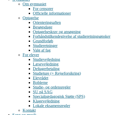
Om gymnasiet
For censorer
Officielle informationer
Optagelse
Orienteringsaften
Besøgsdage
Optagelseskrav og ansøgning
Forhåndstilkendegivelse af studieretningsønsker
Grundforløb
Studieretninger
Valg af fag
For elever
Studievejledning
Læsevejledning
Deltagerbetaling
Studieture (+ Rejseforsikring)
Elevrådet
Boblerne
Studie- og ordensregler
SU på SAG
Specialpædagogisk Støtte (SPS)
Klagevejledning
Lokale eksamensregler
Kontakt
Sang og musik