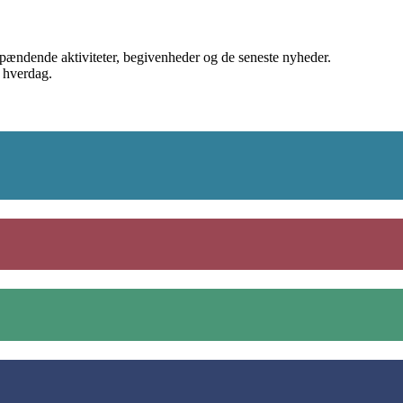
spændende aktiviteter, begivenheder og de seneste nyheder.
s hverdag.