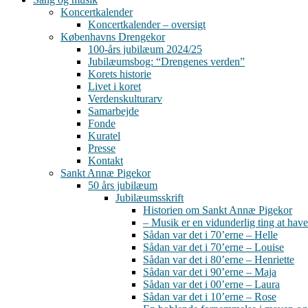
Koncertkalender
Koncertkalender – oversigt
Københavns Drengekor
100-års jubilæum 2024/25
Jubilæumsbog: “Drengenes verden”
Korets historie
Livet i koret
Verdenskulturarv
Samarbejde
Fonde
Kuratel
Presse
Kontakt
Sankt Annæ Pigekor
50 års jubilæum
Jubilæumsskrift
Historien om Sankt Annæ Pigekor
– Musik er en vidunderlig ting at have
Sådan var det i 70’erne – Helle
Sådan var det i 70’erne – Louise
Sådan var det i 80’erne – Henriette
Sådan var det i 90’erne – Maja
Sådan var det i 00’erne – Laura
Sådan var det i 10’erne – Rose