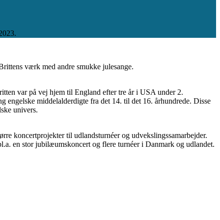
 2023.
 Brittens værk med andre smukke julesange.
ten var på vej hjem til England efter tre år i USA under 2.
 engelske middelalderdigte fra det 14. til det 16. århundrede. Disse
lske univers.
tørre koncertprojekter til udlandsturnéer og udvekslingssamarbejder.
bl.a. en stor jubilæumskoncert og flere turnéer i Danmark og udlandet.