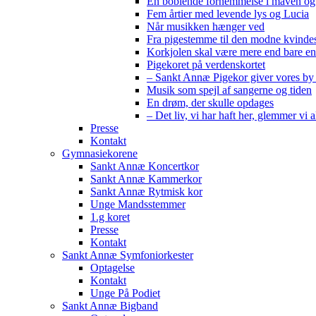
En boblende fornemmelse i maven og 
Fem årtier med levende lys og Lucia
Når musikken hænger ved
Fra pigestemme til den modne kvind
Korkjolen skal være mere end bare en
Pigekoret på verdenskortet
– Sankt Annæ Pigekor giver vores by
Musik som spejl af sangerne og tiden
En drøm, der skulle opdages
– Det liv, vi har haft her, glemmer vi a
Presse
Kontakt
Gymnasiekorene
Sankt Annæ Koncertkor
Sankt Annæ Kammerkor
Sankt Annæ Rytmisk kor
Unge Mandsstemmer
1.g koret
Presse
Kontakt
Sankt Annæ Symfoniorkester
Optagelse
Kontakt
Unge På Podiet
Sankt Annæ Bigband