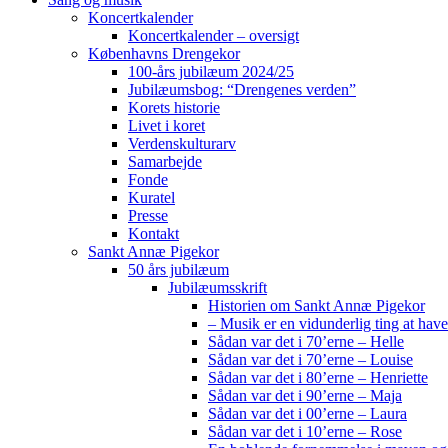
Koncertkalender
Koncertkalender – oversigt
Københavns Drengekor
100-års jubilæum 2024/25
Jubilæumsbog: “Drengenes verden”
Korets historie
Livet i koret
Verdenskulturarv
Samarbejde
Fonde
Kuratel
Presse
Kontakt
Sankt Annæ Pigekor
50 års jubilæum
Jubilæumsskrift
Historien om Sankt Annæ Pigekor
– Musik er en vidunderlig ting at have
Sådan var det i 70’erne – Helle
Sådan var det i 70’erne – Louise
Sådan var det i 80’erne – Henriette
Sådan var det i 90’erne – Maja
Sådan var det i 00’erne – Laura
Sådan var det i 10’erne – Rose