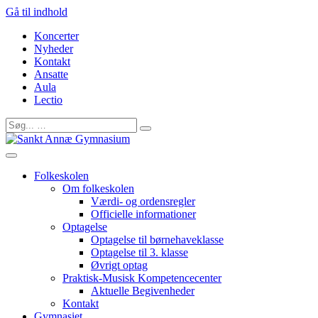
Gå til indhold
Koncerter
Nyheder
Kontakt
Ansatte
Aula
Lectio
Folkeskolen
Om folkeskolen
Værdi- og ordensregler
Officielle informationer
Optagelse
Optagelse til børnehaveklasse
Optagelse til 3. klasse
Øvrigt optag
Praktisk-Musisk Kompetencecenter
Aktuelle Begivenheder
Kontakt
Gymnasiet