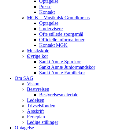
Optagelse
Presse
Kontakt
MGK – Musikalsk Grundkursus
Optagelse
Undervisere
Ofte stillede spørgsmål
Officielle informationer
Kontakt MGK
Musikskole
Øvrige kor
Sankt Annæ Spirekor
Sankt Annæ Juniormandskor
Sankt Annæ Familiekor
Om SAG
Vision
Bestyrelsen
Bestyrelsesmateriale
Ledelsen
Trivselsfonden
Årsskrift
Ferieplan
Ledige stillinger
Optagelse