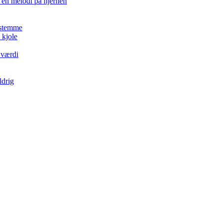
en melodi på hjernen
estemme
 kjole
 værdi
ldrig