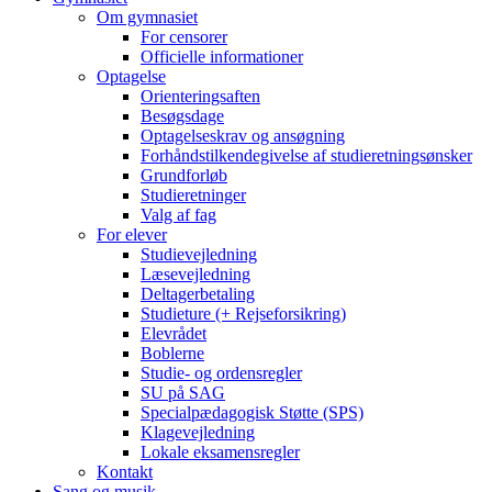
Om gymnasiet
For censorer
Officielle informationer
Optagelse
Orienteringsaften
Besøgsdage
Optagelseskrav og ansøgning
Forhåndstilkendegivelse af studieretningsønsker
Grundforløb
Studieretninger
Valg af fag
For elever
Studievejledning
Læsevejledning
Deltagerbetaling
Studieture (+ Rejseforsikring)
Elevrådet
Boblerne
Studie- og ordensregler
SU på SAG
Specialpædagogisk Støtte (SPS)
Klagevejledning
Lokale eksamensregler
Kontakt
Sang og musik