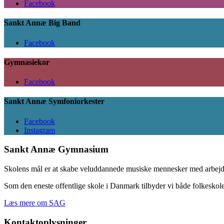
Facebook
Sankt Annæ Big Band
Facebook
Gymnasiekor
Facebook
Sankt Annæ Symfoniorkester
Facebook
Instagram
Sankt Annæ Gymnasium
Skolens mål er at skabe veluddannede musiske mennesker med arbejdsg
Som den eneste offentlige skole i Danmark tilbyder vi både folkeskol
Læs mere om SAG
Kontaktoplysninger