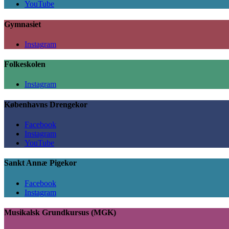
YouTube
Gymnasiet
Instagram
Folkeskolen
Instagram
Københavns Drengekor
Facebook
Instagram
YouTube
Sankt Annæ Pigekor
Facebook
Instagram
Musikalsk Grundkursus (MGK)