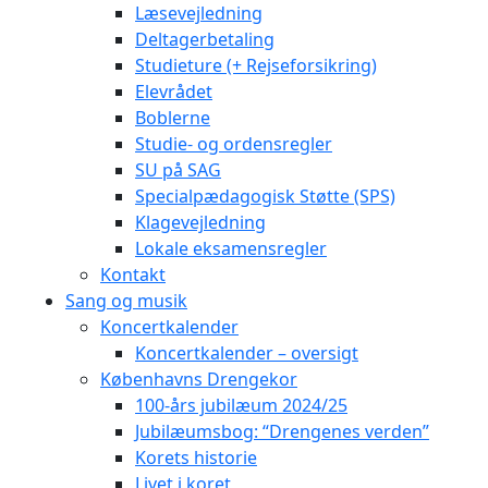
Læsevejledning
Deltagerbetaling
Studieture (+ Rejseforsikring)
Elevrådet
Boblerne
Studie- og ordensregler
SU på SAG
Specialpædagogisk Støtte (SPS)
Klagevejledning
Lokale eksamensregler
Kontakt
Sang og musik
Koncertkalender
Koncertkalender – oversigt
Københavns Drengekor
100-års jubilæum 2024/25
Jubilæumsbog: “Drengenes verden”
Korets historie
Livet i koret