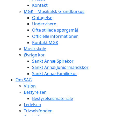
Kontakt
MGK – Musikalsk Grundkursus
Optagelse
Undervisere
Ofte stillede spørgsmål
Officielle informationer
Kontakt MGK
Musikskole
Øvrige kor
Sankt Annæ Spirekor
Sankt Annæ Juniormandskor
Sankt Annæ Familiekor
Om SAG
Vision
Bestyrelsen
Bestyrelsesmateriale
Ledelsen
Trivselsfonden