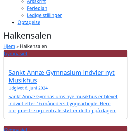
Årsskrift
Ferieplan
Ledige stillinger
Optagelse
Halkensalen
Hjem
»
Halkensalen
Gymnasiet
Sankt Annæ Gymnasium indvier nyt
Musikhus
Udgivet 6. juni 2024
Sankt Annæ Gymnasiums nye musikhus er blevet
indviet efter 16 måneders byggearbejde. Flere
borgmestre og centrale støtter deltog på dagen.
Gymnasiet