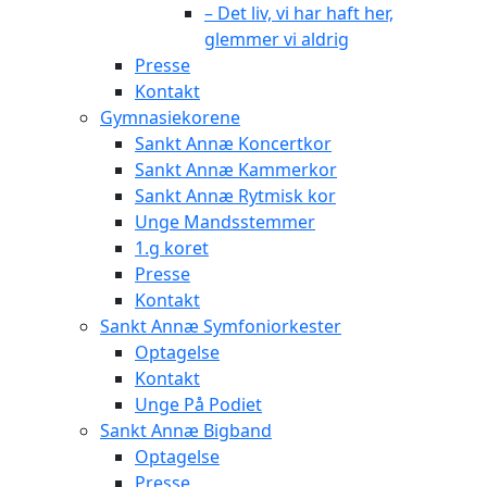
– Det liv, vi har haft her,
glemmer vi aldrig
Presse
Kontakt
Gymnasiekorene
Sankt Annæ Koncertkor
Sankt Annæ Kammerkor
Sankt Annæ Rytmisk kor
Unge Mandsstemmer
1.g koret
Presse
Kontakt
Sankt Annæ Symfoniorkester
Optagelse
Kontakt
Unge På Podiet
Sankt Annæ Bigband
Optagelse
Presse