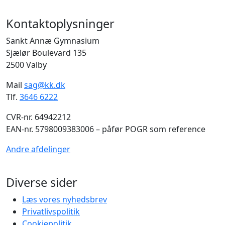
Kontaktoplysninger
Sankt Annæ Gymnasium
Sjælør Boulevard 135
2500 Valby
Mail
sag@kk.dk
Tlf.
3646 6222
CVR-nr. 64942212
EAN-nr. 5798009383006 – påfør POGR som reference
Andre afdelinger
Diverse sider
Læs vores nyhedsbrev
Privatlivspolitik
Cookiepolitik