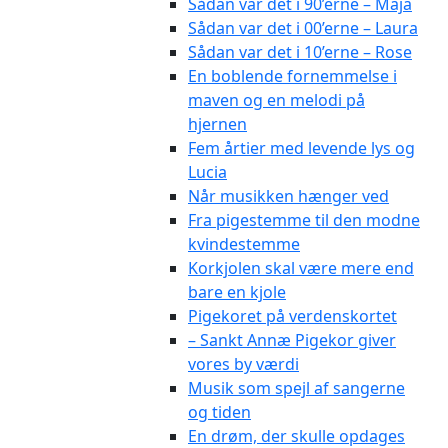
Sådan var det i 90’erne – Maja
Sådan var det i 00’erne – Laura
Sådan var det i 10’erne – Rose
En boblende fornemmelse i
maven og en melodi på
hjernen
Fem årtier med levende lys og
Lucia
Når musikken hænger ved
Fra pigestemme til den modne
kvindestemme
Korkjolen skal være mere end
bare en kjole
Pigekoret på verdenskortet
– Sankt Annæ Pigekor giver
vores by værdi
Musik som spejl af sangerne
og tiden
En drøm, der skulle opdages