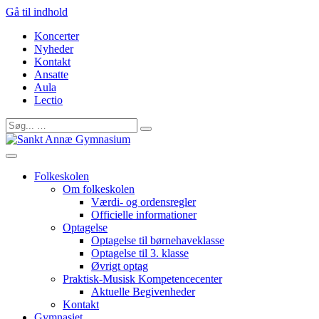
Gå til indhold
Koncerter
Nyheder
Kontakt
Ansatte
Aula
Lectio
Folkeskolen
Om folkeskolen
Værdi- og ordensregler
Officielle informationer
Optagelse
Optagelse til børnehaveklasse
Optagelse til 3. klasse
Øvrigt optag
Praktisk-Musisk Kompetencecenter
Aktuelle Begivenheder
Kontakt
Gymnasiet