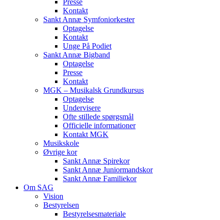
Presse
Kontakt
Sankt Annæ Symfoniorkester
Optagelse
Kontakt
Unge På Podiet
Sankt Annæ Bigband
Optagelse
Presse
Kontakt
MGK – Musikalsk Grundkursus
Optagelse
Undervisere
Ofte stillede spørgsmål
Officielle informationer
Kontakt MGK
Musikskole
Øvrige kor
Sankt Annæ Spirekor
Sankt Annæ Juniormandskor
Sankt Annæ Familiekor
Om SAG
Vision
Bestyrelsen
Bestyrelsesmateriale