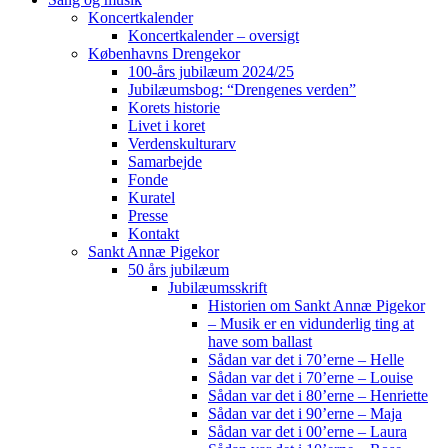
Koncertkalender
Koncertkalender – oversigt
Københavns Drengekor
100-års jubilæum 2024/25
Jubilæumsbog: “Drengenes verden”
Korets historie
Livet i koret
Verdenskulturarv
Samarbejde
Fonde
Kuratel
Presse
Kontakt
Sankt Annæ Pigekor
50 års jubilæum
Jubilæumsskrift
Historien om Sankt Annæ Pigekor
– Musik er en vidunderlig ting at
have som ballast
Sådan var det i 70’erne – Helle
Sådan var det i 70’erne – Louise
Sådan var det i 80’erne – Henriette
Sådan var det i 90’erne – Maja
Sådan var det i 00’erne – Laura