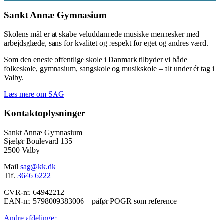
Sankt Annæ Gymnasium
Skolens mål er at skabe veluddannede musiske mennesker med
arbejdsglæde, sans for kvalitet og respekt for eget og andres værd.
Som den eneste offentlige skole i Danmark tilbyder vi både
folkeskole, gymnasium, sangskole og musikskole – alt under ét tag i
Valby.
Læs mere om SAG
Kontaktoplysninger
Sankt Annæ Gymnasium
Sjælør Boulevard 135
2500 Valby
Mail
sag@kk.dk
Tlf.
3646 6222
CVR-nr. 64942212
EAN-nr. 5798009383006 – påfør POGR som reference
Andre afdelinger