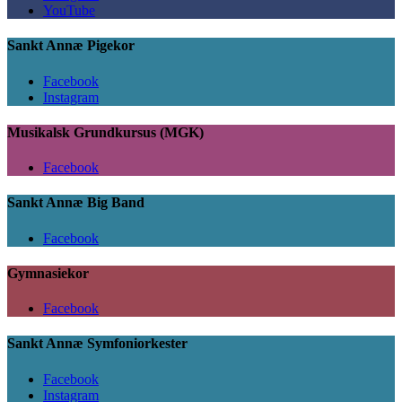
YouTube
Sankt Annæ Pigekor
Facebook
Instagram
Musikalsk Grundkursus (MGK)
Facebook
Sankt Annæ Big Band
Facebook
Gymnasiekor
Facebook
Sankt Annæ Symfoniorkester
Facebook
Instagram