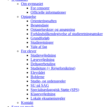
Om gymnasiet
For censorer
Officielle informationer
Optagelse
Orienteringsaften
Besøgsdage
Optagelseskrav og ansøgning
Forhåndstilkendegivelse af studieretningsønsker
Grundforløb
Studieretninger
Valg af fag
For elever
Studievejledning
Læsevejledning
Deltagerbetaling
Studieture (+ Rejseforsikring)
Elevrådet
Boblerne
Studie- og ordensregler
SU på SAG
Specialpædagogisk Støtte (SPS)
Klagevejledning
Lokale eksamensregler
Kontakt
Sang og musik