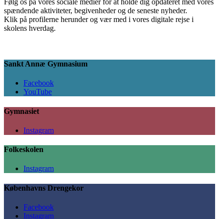
Følg os på vores sociale medier for at holde dig opdateret med vores
spændende aktiviteter, begivenheder og de seneste nyheder.
Klik på profilerne herunder og vær med i vores digitale rejse i
skolens hverdag.
Sankt Annæ Gymnasium
Facebook
YouTube
Gymnasiet
Instagram
Folkeskolen
Instagram
Københavns Drengekor
Facebook
Instagram