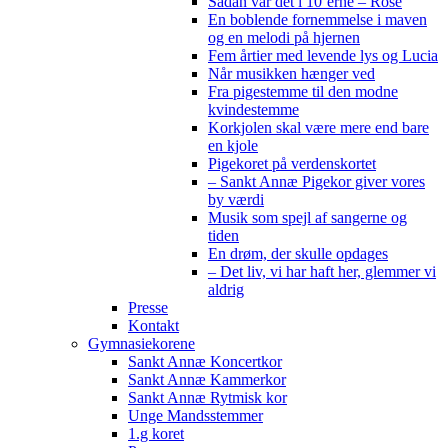
Sådan var det i 10’erne – Rose
En boblende fornemmelse i maven
og en melodi på hjernen
Fem årtier med levende lys og Lucia
Når musikken hænger ved
Fra pigestemme til den modne
kvindestemme
Korkjolen skal være mere end bare
en kjole
Pigekoret på verdenskortet
– Sankt Annæ Pigekor giver vores
by værdi
Musik som spejl af sangerne og
tiden
En drøm, der skulle opdages
– Det liv, vi har haft her, glemmer vi
aldrig
Presse
Kontakt
Gymnasiekorene
Sankt Annæ Koncertkor
Sankt Annæ Kammerkor
Sankt Annæ Rytmisk kor
Unge Mandsstemmer
1.g koret