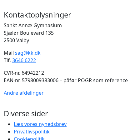
Kontaktoplysninger
Sankt Annæ Gymnasium
Sjælør Boulevard 135
2500 Valby
Mail
sag@kk.dk
Tlf.
3646 6222
CVR-nr. 64942212
EAN-nr. 5798009383006 – påfør POGR som reference
Andre afdelinger
Diverse sider
Læs vores nyhedsbrev
Privatlivspolitik
Cookiepolitik