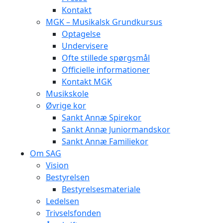
Kontakt
MGK – Musikalsk Grundkursus
Optagelse
Undervisere
Ofte stillede spørgsmål
Officielle informationer
Kontakt MGK
Musikskole
Øvrige kor
Sankt Annæ Spirekor
Sankt Annæ Juniormandskor
Sankt Annæ Familiekor
Om SAG
Vision
Bestyrelsen
Bestyrelsesmateriale
Ledelsen
Trivselsfonden