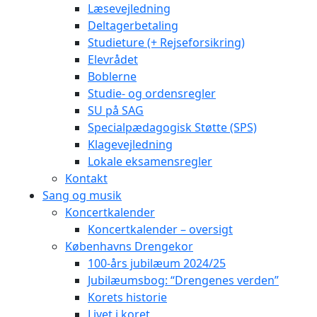
Læsevejledning
Deltagerbetaling
Studieture (+ Rejseforsikring)
Elevrådet
Boblerne
Studie- og ordensregler
SU på SAG
Specialpædagogisk Støtte (SPS)
Klagevejledning
Lokale eksamensregler
Kontakt
Sang og musik
Koncertkalender
Koncertkalender – oversigt
Københavns Drengekor
100-års jubilæum 2024/25
Jubilæumsbog: “Drengenes verden”
Korets historie
Livet i koret