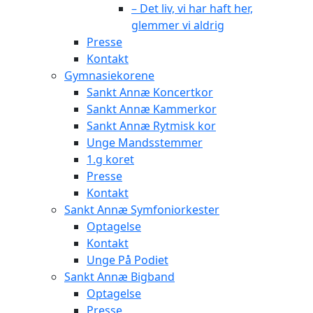
– Det liv, vi har haft her,
glemmer vi aldrig
Presse
Kontakt
Gymnasiekorene
Sankt Annæ Koncertkor
Sankt Annæ Kammerkor
Sankt Annæ Rytmisk kor
Unge Mandsstemmer
1.g koret
Presse
Kontakt
Sankt Annæ Symfoniorkester
Optagelse
Kontakt
Unge På Podiet
Sankt Annæ Bigband
Optagelse
Presse