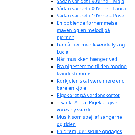
Sådan var det i 90’erne – Maja
Sådan var det i 00’erne – Laura
Sådan var det i 10’erne – Rose
En boblende fornemmelse i
maven og en melodi på
hjernen
Fem årtier med levende lys og
Lucia
Når musikken hænger ved
Fra pigestemme til den modne
kvindestemme
Korkjolen skal være mere end
bare en kjole
Pigekoret på verdenskortet
– Sankt Annæ Pigekor giver
vores by værdi
Musik som spejl af sangerne
og tiden
En drøm, der skulle opdages