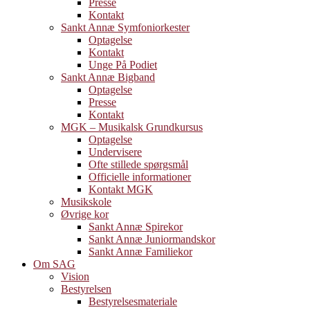
Presse
Kontakt
Sankt Annæ Symfoniorkester
Optagelse
Kontakt
Unge På Podiet
Sankt Annæ Bigband
Optagelse
Presse
Kontakt
MGK – Musikalsk Grundkursus
Optagelse
Undervisere
Ofte stillede spørgsmål
Officielle informationer
Kontakt MGK
Musikskole
Øvrige kor
Sankt Annæ Spirekor
Sankt Annæ Juniormandskor
Sankt Annæ Familiekor
Om SAG
Vision
Bestyrelsen
Bestyrelsesmateriale