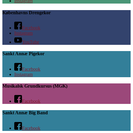
Instagram
Københavns Drengekor
Facebook
Instagram
YouTube
Sankt Annæ Pigekor
Facebook
Instagram
Musikalsk Grundkursus (MGK)
Facebook
Sankt Annæ Big Band
Facebook