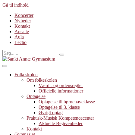
Gå til indhold
Koncerter
Nyheder
Kontakt
Ansatte
Aula
Lectio
Folkeskolen
Om folkeskolen
Værdi- og ordensregler
Officielle informationer
Optagelse
Optagelse til børnehaveklasse
Optagelse til 3. klasse
Øvrigt optag
Praktisk-Musisk Kompetencecenter
Aktuelle Begivenheder
Kontakt
Gymnasiet