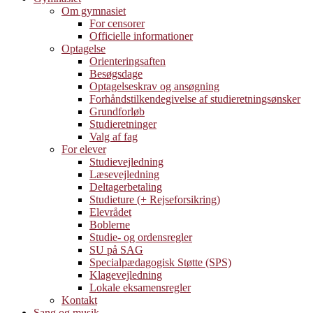
Om gymnasiet
For censorer
Officielle informationer
Optagelse
Orienteringsaften
Besøgsdage
Optagelseskrav og ansøgning
Forhåndstilkendegivelse af studieretningsønsker
Grundforløb
Studieretninger
Valg af fag
For elever
Studievejledning
Læsevejledning
Deltagerbetaling
Studieture (+ Rejseforsikring)
Elevrådet
Boblerne
Studie- og ordensregler
SU på SAG
Specialpædagogisk Støtte (SPS)
Klagevejledning
Lokale eksamensregler
Kontakt
Sang og musik