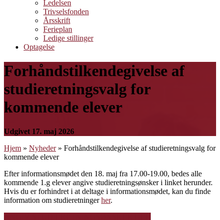
Ledelsen
Trivselsfonden
Årsskrift
Ferieplan
Ledige stillinger
Optagelse
Forhåndstilkendegivelse af
studieretningsvalg for
kommende elever
Udgivet 17. maj 2026
Hjem
»
Nyheder
»
Forhåndstilkendegivelse af studieretningsvalg for
kommende elever
Efter informationsmødet den 18. maj fra 17.00-19.00, bedes alle
kommende 1.g elever angive studieretningsønsker i linket herunder.
Hvis du er forhindret i at deltage i informationsmødet, kan du finde
information om studieretninger
her
.
ANGIV STUDIERETNINGSØNSKER HER