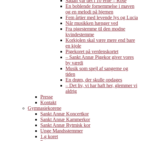
Sådan var det i 10’erne – Rose
En boblende fornemmelse i maven
og en melodi på hjernen
Fem årtier med levende lys og Lucia
Når musikken hænger ved
Fra pigestemme til den modne
kvindestemme
Korkjolen skal være mere end bare
en kjole
Pigekoret på verdenskortet
– Sankt Annæ Pigekor giver vores
by værdi
Musik som spejl af sangerne og
tiden
En drøm, der skulle opdages
– Det liv, vi har haft her, glemmer vi
aldrig
Presse
Kontakt
Gymnasiekorene
Sankt Annæ Koncertkor
Sankt Annæ Kammerkor
Sankt Annæ Rytmisk kor
Unge Mandsstemmer
1.g koret