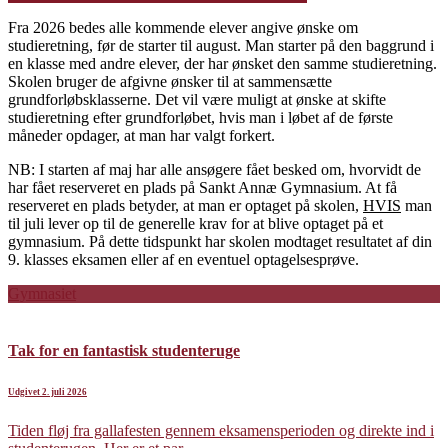
Fra 2026 bedes alle kommende elever angive ønske om
studieretning, før de starter til august. Man starter på den baggrund i
en klasse med andre elever, der har ønsket den samme studieretning.
Skolen bruger de afgivne ønsker til at sammensætte
grundforløbsklasserne. Det vil være muligt at ønske at skifte
studieretning efter grundforløbet, hvis man i løbet af de første
måneder opdager, at man har valgt forkert.
NB: I starten af maj har alle ansøgere fået besked om, hvorvidt de
har fået reserveret en plads på Sankt Annæ Gymnasium. At få
reserveret en plads betyder, at man er optaget på skolen,
HVIS
man
til juli lever op til de generelle krav for at blive optaget på et
gymnasium. På dette tidspunkt har skolen modtaget resultatet af din
9. klasses eksamen eller af en eventuel optagelsesprøve.
Gymnasiet
Tak for en fantastisk studenteruge
Udgivet 2. juli 2026
Tiden fløj fra gallafesten gennem eksamensperioden og direkte ind i