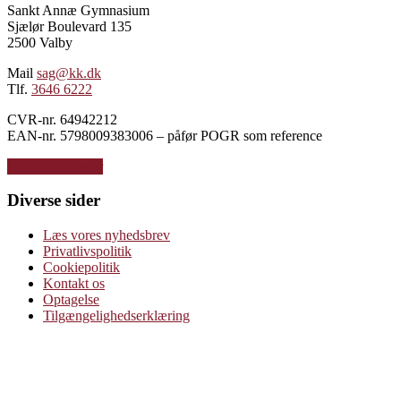
Sankt Annæ Gymnasium
Sjælør Boulevard 135
2500 Valby
Mail
sag@kk.dk
Tlf.
3646 6222
CVR-nr. 64942212
EAN-nr. 5798009383006 – påfør POGR som reference
Andre afdelinger
Diverse sider
Læs vores nyhedsbrev
Privatlivspolitik
Cookiepolitik
Kontakt os
Optagelse
Tilgængelighedserklæring