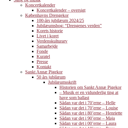
Koncertkalender
Koncertkalender – oversigt
Københavns Drengekor
100-års jubilæum 2024/25
Jubilæumsbog: “Drengenes verden”
Korets historie
Livet i koret
Verdenskulturarv
Samarbejde
Fonde
Kuratel
Presse
Kontakt
Sankt Annæ Pigekor
50 års jubilæum
Jubilæumsskrift
Historien om Sankt Annæ Pigekor
– Musik er en vidunderlig ting at
have som ballast
Sådan var det i 70’erne – Helle
Sådan var det i 70’erne – Louise
Sådan var det i 80’erne – Henriette
Sådan var det i 90’erne – Maja
Sådan var det i 00’erne – Laura