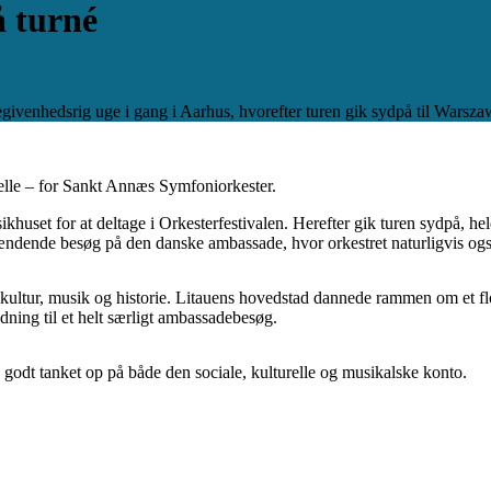
 turné
ivenhedsrig uge i gang i Aarhus, hvorefter turen gik sydpå til Warszawa
elle – for Sankt Annæs Symfoniorkester.
huset for at deltage i Orkesterfestivalen. Herefter gik turen sydpå, h
pændende besøg på den danske ambassade, hvor orkestret naturligvis ogs
eve kultur, musik og historie. Litauens hovedstad dannede rammen om et
ning til et helt særligt ambassadebesøg.
godt tanket op på både den sociale, kulturelle og musikalske konto.