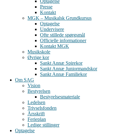
Optagelse
Presse
Kontakt
MGK – Musikalsk Grundkursus
Optagelse
Undervisere
Ofte stillede spørgsmål
Officielle informationer
Kontakt MGK
Musikskole
Øvrige kor
Sankt Annæ Spirekor
Sankt Annæ Juniormandskor
Sankt Annæ Familiekor
Om SAG
Vision
Bestyrelsen
Bestyrelsesmateriale
Ledelsen
Trivselsfonden
Årsskrift
Ferieplan
Ledige stillinger
Optagelse