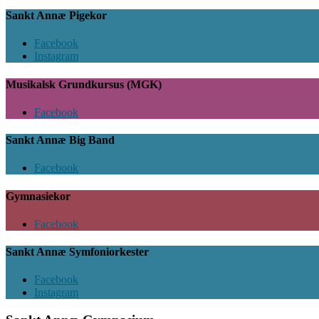
Sankt Annæ Pigekor
Facebook
Instagram
Musikalsk Grundkursus (MGK)
Facebook
Sankt Annæ Big Band
Facebook
Gymnasiekor
Facebook
Sankt Annæ Symfoniorkester
Facebook
Instagram