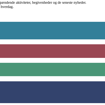
spændende aktiviteter, begivenheder og de seneste nyheder.
s hverdag.