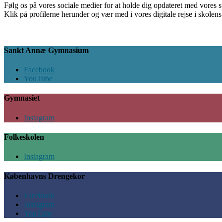
Følg os på vores sociale medier for at holde dig opdateret med vores 
Klik på profilerne herunder og vær med i vores digitale rejse i skolen
Sankt Annæ Gymnasium
Facebook
YouTube
Gymnasiet
Instagram
Folkeskolen
Instagram
Københavns Drengekor
Facebook
Instagram
YouTube