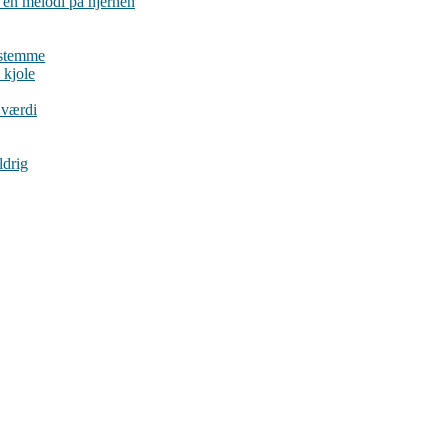
en melodi på hjernen
estemme
 kjole
 værdi
ldrig