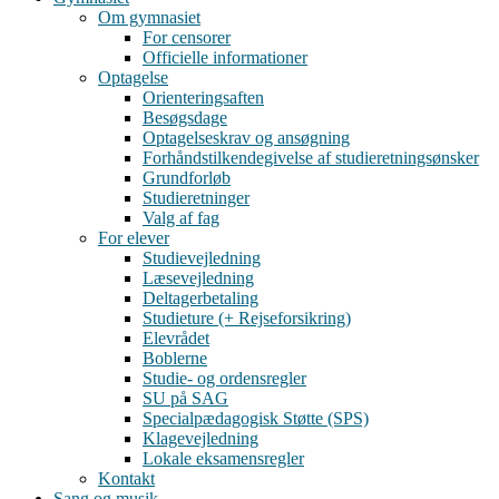
Om gymnasiet
For censorer
Officielle informationer
Optagelse
Orienteringsaften
Besøgsdage
Optagelseskrav og ansøgning
Forhåndstilkendegivelse af studieretningsønsker
Grundforløb
Studieretninger
Valg af fag
For elever
Studievejledning
Læsevejledning
Deltagerbetaling
Studieture (+ Rejseforsikring)
Elevrådet
Boblerne
Studie- og ordensregler
SU på SAG
Specialpædagogisk Støtte (SPS)
Klagevejledning
Lokale eksamensregler
Kontakt
Sang og musik