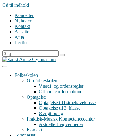
Gå til indhold
Koncerter
Nyheder
Kontakt
Ansatte
Aula
Lectio
Folkeskolen
Om folkeskolen
Værdi- og ordensregler
Officielle informationer
Optagelse
Optagelse til børnehaveklasse
Optagelse til 3. klasse
Øvrigt optag
Praktisk-Musisk Kompetencecenter
Aktuelle Begivenheder
Kontakt
Gymnasiet