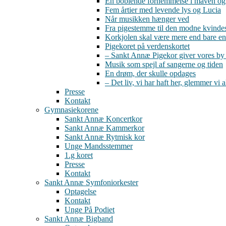
En boblende fornemmelse i maven og 
Fem årtier med levende lys og Lucia
Når musikken hænger ved
Fra pigestemme til den modne kvind
Korkjolen skal være mere end bare en
Pigekoret på verdenskortet
– Sankt Annæ Pigekor giver vores by
Musik som spejl af sangerne og tiden
En drøm, der skulle opdages
– Det liv, vi har haft her, glemmer vi a
Presse
Kontakt
Gymnasiekorene
Sankt Annæ Koncertkor
Sankt Annæ Kammerkor
Sankt Annæ Rytmisk kor
Unge Mandsstemmer
1.g koret
Presse
Kontakt
Sankt Annæ Symfoniorkester
Optagelse
Kontakt
Unge På Podiet
Sankt Annæ Bigband