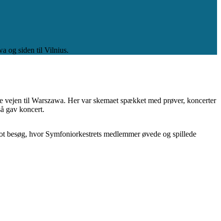
 og siden til Vilnius.
ele vejen til Warszawa. Her var skemaet spækket med prøver, koncerter
å gav koncert.
 flot besøg, hvor Symfoniorkestrets medlemmer øvede og spillede