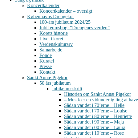
Koncertkalender
Koncertkalender – oversigt
Københavns Drengekor
100-års jubilæum 2024/25
Jubilæumsbog: “Drengenes verden”
Korets historie
Livet i koret
Verdenskulturarv
Samarbejde
Fonde
Kuratel
Presse
Kontakt
Sankt Annæ Pigekor
50 års jubilæum
Jubilæumsskrift
Historien om Sankt Annæ Pigekor
– Musik er en vidunderlig ting at have
Sådan var det i 70’erne – Helle
Sådan var det i 70’erne – Louise
Sådan var det i 80’erne – Henriette
Sådan var det i 90’erne – Maja
Sådan var det i 00’erne – Laura
Sådan var det i 10’erne – Rose