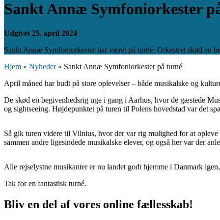
Sankt Annæ Symfoniorkester på
Udgivet 25. april 2024
Sankt Annæ Symfoniorkester har været på turné. Orkestret skød en beg
Hjem
»
Nyheder
»
Sankt Annæ Symfoniorkester på turné
April måned har budt på store oplevelser – både musikalske og kultur
De skød en begivenhedsrig uge i gang i Aarhus, hvor de gæstede Musik
og sightseeing. Højdepunktet på turen til Polens hovedstad var det s
Så gik turen videre til Vilnius, hvor der var rig mulighed for at opl
sammen andre ligesindede musikalske elever, og også her var der anled
Alle rejselystne musikanter er nu landet godt hjemme i Danmark igen, 
Tak for en fantastisk turné.
Bliv en del af vores online fællesskab!