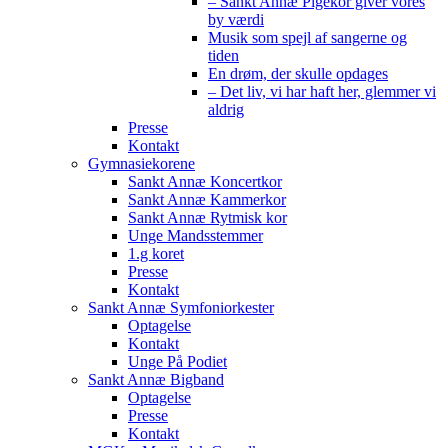
– Sankt Annæ Pigekor giver vores
by værdi
Musik som spejl af sangerne og
tiden
En drøm, der skulle opdages
– Det liv, vi har haft her, glemmer vi
aldrig
Presse
Kontakt
Gymnasiekorene
Sankt Annæ Koncertkor
Sankt Annæ Kammerkor
Sankt Annæ Rytmisk kor
Unge Mandsstemmer
1.g koret
Presse
Kontakt
Sankt Annæ Symfoniorkester
Optagelse
Kontakt
Unge På Podiet
Sankt Annæ Bigband
Optagelse
Presse
Kontakt