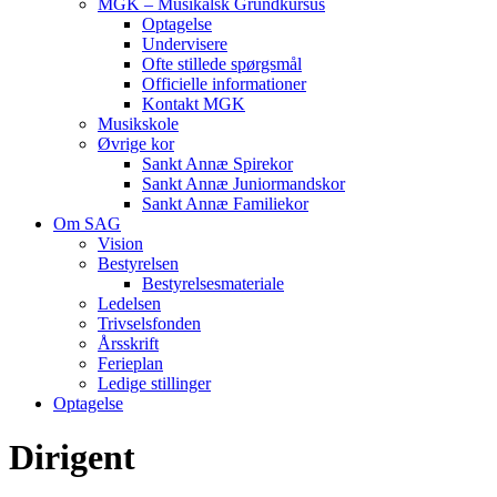
MGK – Musikalsk Grundkursus
Optagelse
Undervisere
Ofte stillede spørgsmål
Officielle informationer
Kontakt MGK
Musikskole
Øvrige kor
Sankt Annæ Spirekor
Sankt Annæ Juniormandskor
Sankt Annæ Familiekor
Om SAG
Vision
Bestyrelsen
Bestyrelsesmateriale
Ledelsen
Trivselsfonden
Årsskrift
Ferieplan
Ledige stillinger
Optagelse
Dirigent