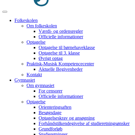
Folkeskolen
Om folkeskolen
Værdi- og ordensregler
Officielle informationer
Optagelse
Optagelse til børnehaveklasse
Optagelse til 3. klasse
Øvrigt optag
Praktisk-Musisk Kompetencecenter
Aktuelle Begivenheder
Kontakt
Gymnasiet
Om gymnasiet
For censorer
Officielle informationer
Optagelse
Orienteringsaften
Besøgsdage
Optagelseskrav og ansøgning
Forhåndstilkendegivelse af studieretningsønsker
Grundforløb
Studieretninger