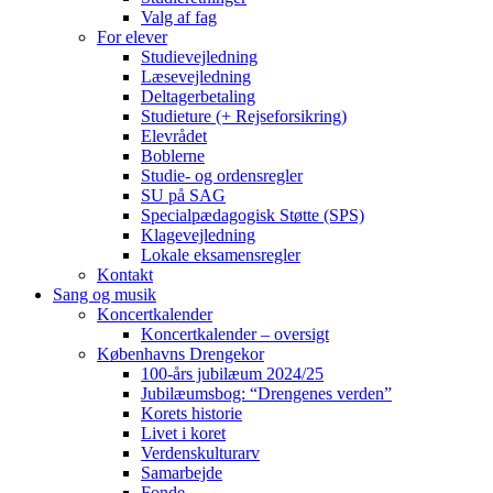
Valg af fag
For elever
Studievejledning
Læsevejledning
Deltagerbetaling
Studieture (+ Rejseforsikring)
Elevrådet
Boblerne
Studie- og ordensregler
SU på SAG
Specialpædagogisk Støtte (SPS)
Klagevejledning
Lokale eksamensregler
Kontakt
Sang og musik
Koncertkalender
Koncertkalender – oversigt
Københavns Drengekor
100-års jubilæum 2024/25
Jubilæumsbog: “Drengenes verden”
Korets historie
Livet i koret
Verdenskulturarv
Samarbejde
Fonde