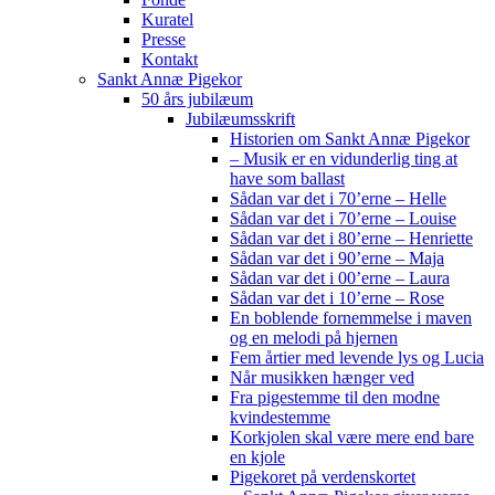
Kuratel
Presse
Kontakt
Sankt Annæ Pigekor
50 års jubilæum
Jubilæumsskrift
Historien om Sankt Annæ Pigekor
– Musik er en vidunderlig ting at
have som ballast
Sådan var det i 70’erne – Helle
Sådan var det i 70’erne – Louise
Sådan var det i 80’erne – Henriette
Sådan var det i 90’erne – Maja
Sådan var det i 00’erne – Laura
Sådan var det i 10’erne – Rose
En boblende fornemmelse i maven
og en melodi på hjernen
Fem årtier med levende lys og Lucia
Når musikken hænger ved
Fra pigestemme til den modne
kvindestemme
Korkjolen skal være mere end bare
en kjole
Pigekoret på verdenskortet