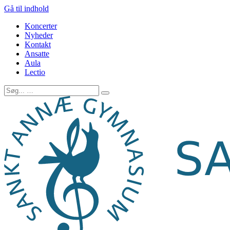
Gå til indhold
Koncerter
Nyheder
Kontakt
Ansatte
Aula
Lectio