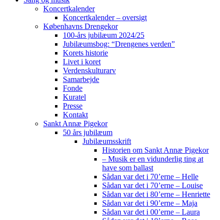
Koncertkalender
Koncertkalender – oversigt
Københavns Drengekor
100-års jubilæum 2024/25
Jubilæumsbog: “Drengenes verden”
Korets historie
Livet i koret
Verdenskulturarv
Samarbejde
Fonde
Kuratel
Presse
Kontakt
Sankt Annæ Pigekor
50 års jubilæum
Jubilæumsskrift
Historien om Sankt Annæ Pigekor
– Musik er en vidunderlig ting at
have som ballast
Sådan var det i 70’erne – Helle
Sådan var det i 70’erne – Louise
Sådan var det i 80’erne – Henriette
Sådan var det i 90’erne – Maja
Sådan var det i 00’erne – Laura