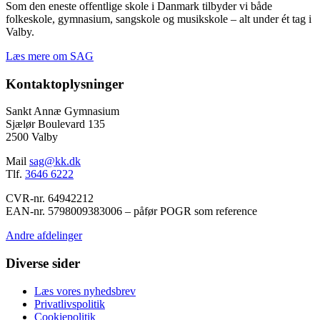
Som den eneste offentlige skole i Danmark tilbyder vi både
folkeskole, gymnasium, sangskole og musikskole – alt under ét tag i
Valby.
Læs mere om SAG
Kontaktoplysninger
Sankt Annæ Gymnasium
Sjælør Boulevard 135
2500 Valby
Mail
sag@kk.dk
Tlf.
3646 6222
CVR-nr. 64942212
EAN-nr. 5798009383006 – påfør POGR som reference
Andre afdelinger
Diverse sider
Læs vores nyhedsbrev
Privatlivspolitik
Cookiepolitik