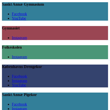
Sankt Annæ Gymnasium
Facebook
YouTube
Gymnasiet
Instagram
Folkeskolen
Instagram
Københavns Drengekor
Facebook
Instagram
YouTube
Sankt Annæ Pigekor
Facebook
Instagram