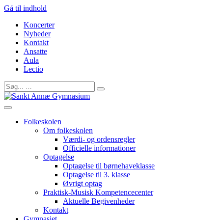
Gå til indhold
Koncerter
Nyheder
Kontakt
Ansatte
Aula
Lectio
Folkeskolen
Om folkeskolen
Værdi- og ordensregler
Officielle informationer
Optagelse
Optagelse til børnehaveklasse
Optagelse til 3. klasse
Øvrigt optag
Praktisk-Musisk Kompetencecenter
Aktuelle Begivenheder
Kontakt
Gymnasiet