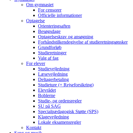
Om gymnasiet
For censorer
Officielle informationer
Optagelse
Orienteringsaften
Besøgsdage
Optagelseskrav og ansøgning
Forhåndstilkendegivelse af studieretningsønsker
Grundforløb
Studieretninger
Valg af fag
For elever
Studievejledning
Læsevejledning
Deltagerbetaling
Studieture (+ Rejseforsikring)
Elevrådet
Boblerne
Studie- og ordensregler
SU på SAG
Specialpædagogisk Støtte (SPS)
Klagevejledning
Lokale eksamensregler
Kontakt
Sang og musik