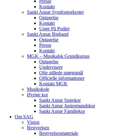
Presse
Kontakt
Sankt Annæ Symfoniorkester
Optagelse
Kontakt
Unge På Podiet
Sankt Annæ Bigband
Optagelse
Presse
Kontakt
MGK – Musikalsk Grundkursus
Optagelse
Undervisere
Ofte stillede spørgsmål
Officielle informationer
Kontakt MGK
Musikskole
Øvrige kor
Sankt Annæ Spirekor
Sankt Annæ Juniormandskor
Sankt Annæ Familiekor
Om SAG
Vision
Bestyrelsen
Bestyrelsesmateriale