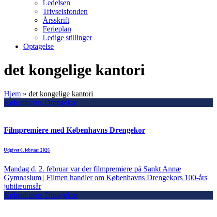
Ledelsen
Trivselsfonden
Årsskrift
Ferieplan
Ledige stillinger
Optagelse
det kongelige kantori
Hjem
»
det kongelige kantori
Københavns Drengekor
Filmpremiere med Københavns Drengekor
Udgivet 6. februar 2026
Mandag d. 2. februar var der filmpremiere på Sankt Annæ
Gymnasium | Filmen handler om Københavns Drengekors 100-års
jubilæumsår
Københavns Drengekor