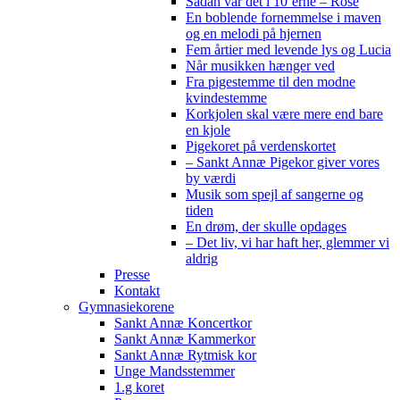
Sådan var det i 10’erne – Rose
En boblende fornemmelse i maven
og en melodi på hjernen
Fem årtier med levende lys og Lucia
Når musikken hænger ved
Fra pigestemme til den modne
kvindestemme
Korkjolen skal være mere end bare
en kjole
Pigekoret på verdenskortet
– Sankt Annæ Pigekor giver vores
by værdi
Musik som spejl af sangerne og
tiden
En drøm, der skulle opdages
– Det liv, vi har haft her, glemmer vi
aldrig
Presse
Kontakt
Gymnasiekorene
Sankt Annæ Koncertkor
Sankt Annæ Kammerkor
Sankt Annæ Rytmisk kor
Unge Mandsstemmer
1.g koret