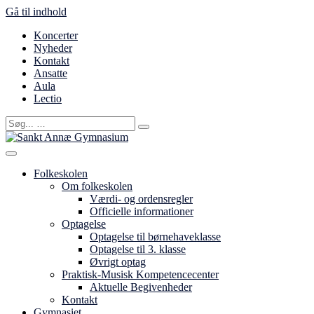
Gå til indhold
Koncerter
Nyheder
Kontakt
Ansatte
Aula
Lectio
Folkeskolen
Om folkeskolen
Værdi- og ordensregler
Officielle informationer
Optagelse
Optagelse til børnehaveklasse
Optagelse til 3. klasse
Øvrigt optag
Praktisk-Musisk Kompetencecenter
Aktuelle Begivenheder
Kontakt
Gymnasiet