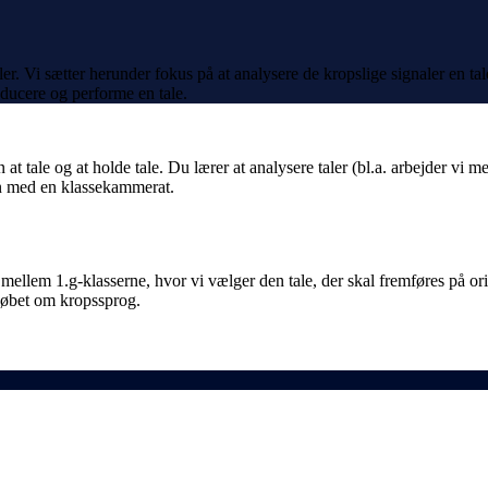
ler. Vi sætter herunder fokus på at analysere de kropslige signaler en ta
oducere og performe en tale.
n at tale og at holde tale. Du lærer at analysere taler (bl.a. arbejder vi 
en med en klassekammerat.
 mellem 1.g-klasserne, hvor vi vælger den tale, der skal fremføres på or
rløbet om kropssprog.