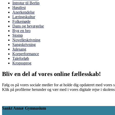
Introtur til Berlin
Høstfest
Anerkendelse
Læringskultur
Folkemøde
Dans og bevægelse
Byg en bro
Stomp
Novelleskrivning
Sangskrivning
Julesang
Korperformance
Taleforløb
Kropssprog
Bliv en del af vores online fællesskab!
Følg os på vores sociale medier for at holde dig opdateret med vores 
Klik på profilerne herunder og vær med i vores digitale rejse i skolen
Sankt Annæ Gymnasium