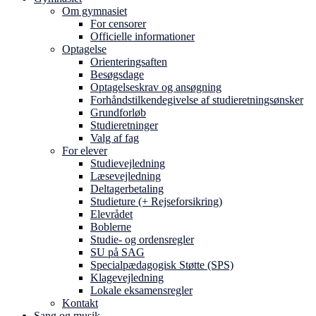
Om gymnasiet
For censorer
Officielle informationer
Optagelse
Orienteringsaften
Besøgsdage
Optagelseskrav og ansøgning
Forhåndstilkendegivelse af studieretningsønsker
Grundforløb
Studieretninger
Valg af fag
For elever
Studievejledning
Læsevejledning
Deltagerbetaling
Studieture (+ Rejseforsikring)
Elevrådet
Boblerne
Studie- og ordensregler
SU på SAG
Specialpædagogisk Støtte (SPS)
Klagevejledning
Lokale eksamensregler
Kontakt
Sang og musik