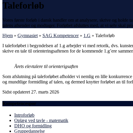
Taleforløb
Vores første forløb i dansk handler om at analysere, skrive og holde ta
talens afsender og modtager. Forløbet afsluttes med, at vi selv skal pr
Hjem
»
Gymnasiet
»
SAG Kompetencer
»
1.G
»
Taleforløb
I taleforløbet i begyndelsen af 1.g arbejder vi med retorik, dvs. kunste
skrive en tale til orienteringsaftenen for de kommende 1.g’ere samm
Årets elevtalere til orienterigsaften
Som afslutning på taleforløbet afholder vi nemlig en lille konkurrence
og mundtlige formidling af talen, og dermed knytter forløbet an til fo
Sidst opdateret 27. marts 2026
Kompetencespor
‹
Oversigt
Introforløb
Oplæg ved tavle - matematik
DHO og formidling
Gruppedannelse