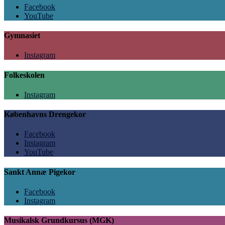
Facebook
YouTube
Gymnasiet
Instagram
Folkeskolen
Instagram
Københavns Drengekor
Facebook
Instagram
YouTube
Sankt Annæ Pigekor
Facebook
Instagram
Musikalsk Grundkursus (MGK)