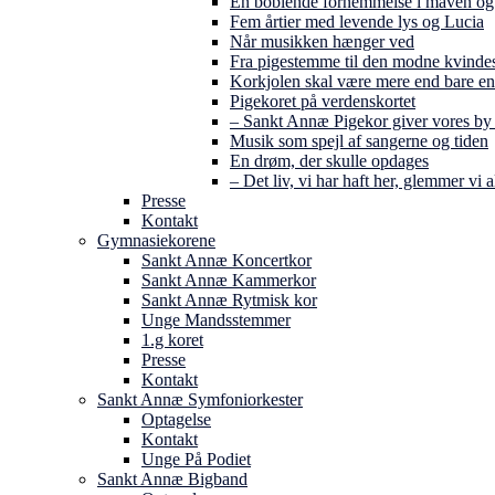
En boblende fornemmelse i maven og 
Fem årtier med levende lys og Lucia
Når musikken hænger ved
Fra pigestemme til den modne kvind
Korkjolen skal være mere end bare en
Pigekoret på verdenskortet
– Sankt Annæ Pigekor giver vores by
Musik som spejl af sangerne og tiden
En drøm, der skulle opdages
– Det liv, vi har haft her, glemmer vi a
Presse
Kontakt
Gymnasiekorene
Sankt Annæ Koncertkor
Sankt Annæ Kammerkor
Sankt Annæ Rytmisk kor
Unge Mandsstemmer
1.g koret
Presse
Kontakt
Sankt Annæ Symfoniorkester
Optagelse
Kontakt
Unge På Podiet
Sankt Annæ Bigband