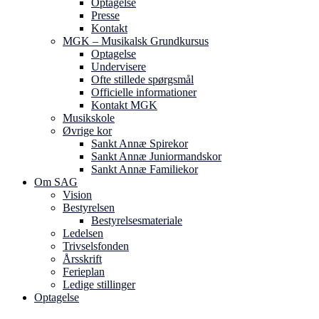
Optagelse
Presse
Kontakt
MGK – Musikalsk Grundkursus
Optagelse
Undervisere
Ofte stillede spørgsmål
Officielle informationer
Kontakt MGK
Musikskole
Øvrige kor
Sankt Annæ Spirekor
Sankt Annæ Juniormandskor
Sankt Annæ Familiekor
Om SAG
Vision
Bestyrelsen
Bestyrelsesmateriale
Ledelsen
Trivselsfonden
Årsskrift
Ferieplan
Ledige stillinger
Optagelse