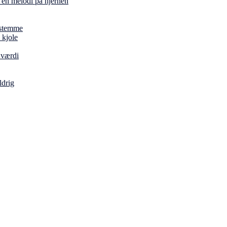
en melodi på hjernen
estemme
 kjole
 værdi
ldrig