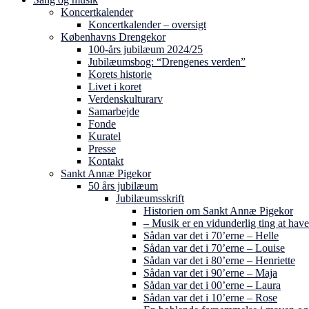
Koncertkalender
Koncertkalender – oversigt
Københavns Drengekor
100-års jubilæum 2024/25
Jubilæumsbog: “Drengenes verden”
Korets historie
Livet i koret
Verdenskulturarv
Samarbejde
Fonde
Kuratel
Presse
Kontakt
Sankt Annæ Pigekor
50 års jubilæum
Jubilæumsskrift
Historien om Sankt Annæ Pigekor
– Musik er en vidunderlig ting at have
Sådan var det i 70’erne – Helle
Sådan var det i 70’erne – Louise
Sådan var det i 80’erne – Henriette
Sådan var det i 90’erne – Maja
Sådan var det i 00’erne – Laura
Sådan var det i 10’erne – Rose