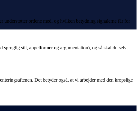
ler understøtter ordene med, og hvilken betydning signalerne får for
med sproglig stil, appelformer og argumentation), og så skal du selv
ienteringsaftenen. Det betyder også, at vi arbejder med den kropslige